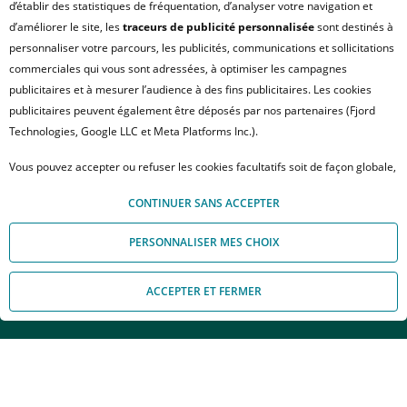
d’établir des statistiques de fréquentation, d’analyser votre navigation et
d’améliorer le site, les
traceurs de publicité personnalisée
sont destinés à
personnaliser votre parcours, les publicités, communications et sollicitations
commerciales qui vous sont adressées, à optimiser les campagnes
publicitaires et à mesurer l’audience à des fins publicitaires. Les cookies
publicitaires peuvent également être déposés par nos partenaires (Fjord
Technologies, Google LLC et Meta Platforms Inc.).
Vous pouvez accepter ou refuser les cookies facultatifs soit de façon globale,
TOULOUSE
Heritage
soit personnaliser votre choix par type de cookies. À défaut, vous ne pourrez
CONTINUER SANS ACCEPTER
pas poursuivre votre navigation sur notre site. Votre choix peut être modifié
à tout moment, en cliquant sur le lien « Module de Gestion des cookies", en
PERSONNALISER MES CHOIX
bas de page.
Pour en savoir plus sur les responsables de traitement et les finalités, cliquez
HERITAGE
ACCEPTER ET FERMER
sur "Personnaliser mes choix".
Appelez-nous
Nous contacter
37 CHEMIN DE LA BUTTE -
31400 TOULOUSE