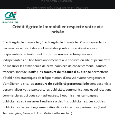
MENTIONS LÉGALES
CONDITIONS GÉNÉRALES D'UTILISATION
POLITIQUE DE CONFIDENTIALITÉ
POLITIQUE DE PROTECTION DES DONNÉES
Crédit Agricole Immobilier respecte votre vie
privée
SATISFACTION CLIENT
RETROUVER VOS ESPACES CLIENTS
Crédit Agricole Immobilier, Crédit Agricole Immobilier Promotion et leurs
UN PROBLÈME SUR LE SITE ?
partenaires utilisent des cookies et des pixels sur ce site et en sont
responsables de traitement. Certains
cookies techniques
sont
PLAN DU SITE
indispensables au bon fonctionnement et à la sécurité du site et permettent
FAQ - ACHAT
de mesurer les statistiques de cette bannière de consentement. D’autres
QUI SOMMES NOUS ?
traceurs sont facultatifs : les
traceurs de mesure d’audience
permettent
d’établir des statistiques de fréquentation, d’analyser votre navigation et
MODULE DE GESTION DES COOKIES
d’améliorer le site, les
traceurs de publicité personnalisée
sont destinés à
HONORAIRES TRANSACTION
personnaliser votre parcours, les publicités, communications et sollicitations
HONORAIRES LOCATION
commerciales qui vous sont adressées, à optimiser les campagnes
publicitaires et à mesurer l’audience à des fins publicitaires. Les cookies
HONORAIRES GESTION LOCATIVE
publicitaires peuvent également être déposés par nos partenaires (Fjord
GESTION DE VOS DONNÉES PERSONNELLES
Technologies, Google LLC et Meta Platforms Inc.).