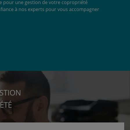
le pour une gestion de votre copropriété
 confiance à nos experts pour vous accompagner
STION
ÉTÉ