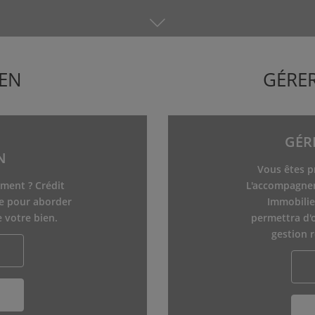
IEN
GÉRE
GÉR
N
Vous êtes p
ment ? Crédit
L'accompagnem
e pour aborder
Immobilie
 votre bien.
permettra d'o
gestion 