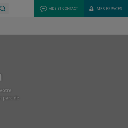
MES ESPACES
AIDE ET CONTACT
n
 votre
n parc de