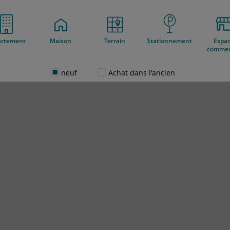
artement
Maison
Terrain
Stationnement
Espa
commer
neuf
Achat dans l'ancien