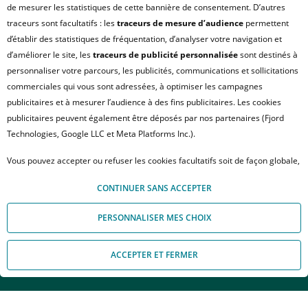
de mesurer les statistiques de cette bannière de consentement. D’autres
traceurs sont facultatifs : les
traceurs de mesure d’audience
permettent
d’établir des statistiques de fréquentation, d’analyser votre navigation et
d’améliorer le site, les
traceurs de publicité personnalisée
sont destinés à
personnaliser votre parcours, les publicités, communications et sollicitations
commerciales qui vous sont adressées, à optimiser les campagnes
publicitaires et à mesurer l’audience à des fins publicitaires. Les cookies
publicitaires peuvent également être déposés par nos partenaires (Fjord
Technologies, Google LLC et Meta Platforms Inc.).
NANTES
Cours schuman
Vous pouvez accepter ou refuser les cookies facultatifs soit de façon globale,
Appartement T4 95.22m²
soit personnaliser votre choix par type de cookies. À défaut, vous ne pourrez
1 232 €
CONTINUER SANS ACCEPTER
pas poursuivre votre navigation sur notre site. Votre choix peut être modifié
à partir de
à tout moment, en cliquant sur le lien « Module de Gestion des cookies", en
PERSONNALISER MES CHOIX
bas de page.
Pour en savoir plus sur les responsables de traitement et les finalités, cliquez
Placée dans un quartier dynamique et prisé, le Cours
ACCEPTER ET FERMER
sur "Personnaliser mes choix".
Appelez-nous
Nous contacter
Schuman, classé BBC, présente une architecture moderne,
en accord avec son environnement résidentiel et verdoyant.
Couvertes d'un toit en zinc où s'intègrent des panneaux