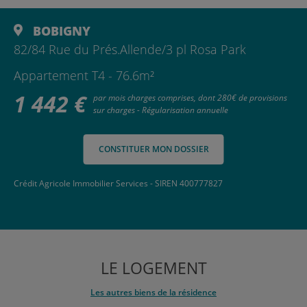
BOBIGNY
82/84 Rue du Prés.Allende/3 pl Rosa Park
Appartement T4 - 76.6m²
1 442 €
par mois charges comprises, dont 280€ de provisions
sur charges - Régularisation annuelle
CONSTITUER MON DOSSIER
Crédit Agricole Immobilier Services - SIREN 400777827
LE LOGEMENT
Les autres biens de la résidence