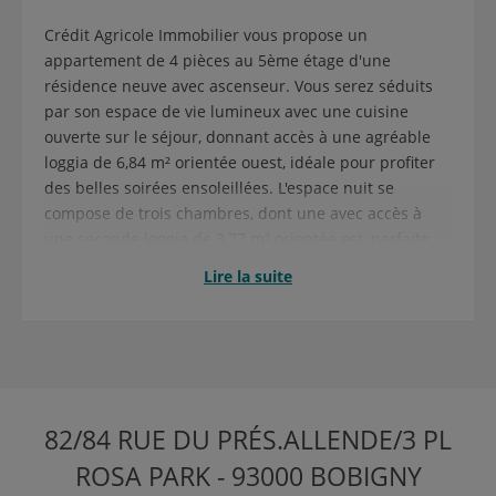
Crédit Agricole Immobilier vous propose un
appartement de 4 pièces au 5ème étage d'une
résidence neuve avec ascenseur. Vous serez séduits
par son espace de vie lumineux avec une cuisine
ouverte sur le séjour, donnant accès à une agréable
loggia de 6,84 m² orientée ouest, idéale pour profiter
des belles soirées ensoleillées. L'espace nuit se
compose de trois chambres, dont une avec accès à
une seconde loggia de 3,77 m² orientée est, parfaite
pour savourer le calme des matinées. Vous
Lire la suite
bénéficierez également d'une salle de bains moderne
avec double vasque, baignoire et WC, ainsi que de WC
séparés pour plus de confort. Une cave et une place
de parking complètent cette location. Eau chaude et
chauffage collectifs. Un cadre de vie privilégié : situé
au coeur de l'écoquartier « Coeur de Ville », entre la
82/84 RUE DU PRÉS.ALLENDE/3 PL
mairie et la préfecture, vous profiterez d'un
environnement dynamique et agréable : commerces
ROSA PARK - 93000 BOBIGNY
de proximité, restaurants avec terrasses, cinéma, salle