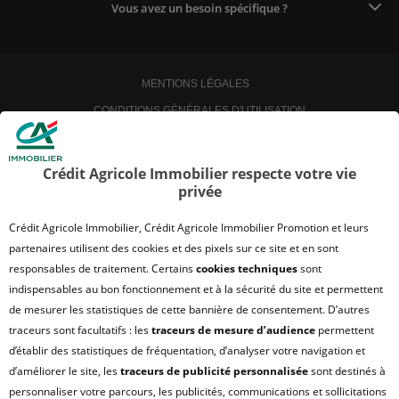
Vous avez un besoin spécifique ?
MENTIONS LÉGALES
CONDITIONS GÉNÉRALES D'UTILISATION
POLITIQUE DE CONFIDENTIALITÉ
POLITIQUE DE PROTECTION DES DONNÉES
Crédit Agricole Immobilier respecte votre vie
privée
SATISFACTION CLIENT
RETROUVER VOS ESPACES CLIENTS
Crédit Agricole Immobilier, Crédit Agricole Immobilier Promotion et leurs
UN PROBLÈME SUR LE SITE ?
partenaires utilisent des cookies et des pixels sur ce site et en sont
responsables de traitement. Certains
cookies techniques
sont
PLAN DU SITE
indispensables au bon fonctionnement et à la sécurité du site et permettent
FAQ - ACHAT
de mesurer les statistiques de cette bannière de consentement. D’autres
QUI SOMMES NOUS ?
traceurs sont facultatifs : les
traceurs de mesure d’audience
permettent
d’établir des statistiques de fréquentation, d’analyser votre navigation et
MODULE DE GESTION DES COOKIES
d’améliorer le site, les
traceurs de publicité personnalisée
sont destinés à
HONORAIRES TRANSACTION
personnaliser votre parcours, les publicités, communications et sollicitations