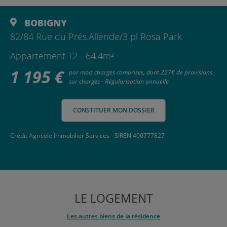
BOBIGNY
82/84 Rue du Prés.Allende/3 pl Rosa Park
Appartement T2 - 64.4m²
1 195 €
par mois charges comprises, dont 227€ de provisions
sur charges - Régularisation annuelle
CONSTITUER MON DOSSIER
Crédit Agricole Immobilier Services - SIREN 400777827
LE LOGEMENT
Les autres biens de la résidence