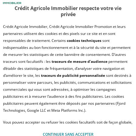
POLITIQUE DE PROTECTION DES DONNÉES
Crédit Agricole Immobilier respecte votre vie
privée
SATISFACTION CLIENT
RETROUVER VOS ESPACES CLIENTS
Crédit Agricole Immobilier, Crédit Agricole Immobilier Promotion et leurs
UN PROBLÈME SUR LE SITE ?
partenaires utilisent des cookies et des pixels sur ce site et en sont
responsables de traitement. Certains
cookies techniques
sont
PLAN DU SITE
indispensables au bon fonctionnement et à la sécurité du site et permettent
FAQ - ACHAT
de mesurer les statistiques de cette bannière de consentement. D’autres
QUI SOMMES NOUS ?
traceurs sont facultatifs : les
traceurs de mesure d’audience
permettent
d’établir des statistiques de fréquentation, d’analyser votre navigation et
MODULE DE GESTION DES COOKIES
d’améliorer le site, les
traceurs de publicité personnalisée
sont destinés à
HONORAIRES TRANSACTION
personnaliser votre parcours, les publicités, communications et sollicitations
HONORAIRES LOCATION
commerciales qui vous sont adressées, à optimiser les campagnes
publicitaires et à mesurer l’audience à des fins publicitaires. Les cookies
HONORAIRES GESTION LOCATIVE
publicitaires peuvent également être déposés par nos partenaires (Fjord
GESTION DE VOS DONNÉES PERSONNELLES
Technologies, Google LLC et Meta Platforms Inc.).
NOUS REJOINDRE
Vous pouvez accepter ou refuser les cookies facultatifs soit de façon globale,
ACCESSIBILITÉ : NON CONFORME
soit personnaliser votre choix par type de cookies. À défaut, vous ne pourrez
© Crédit Agricole Immobilier – 12 place des États-Unis – 92545 Montrouge
CONTINUER SANS ACCEPTER