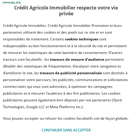
Crédit Agricole Immobilier respecte votre vie
privée
Crédit Agricole Immobilier, Crédit Agricole Immobilier Promotion et leurs
partenaires utilisent des cookies et des pixels sur ce site et en sont
responsables de traitement. Certains
cookies techniques
sont
indispensables au bon fonctionnement et à la sécurité du site et permettent
de mesurer les statistiques de cette bannière de consentement. D’autres
traceurs sont facultatifs : les
traceurs de mesure d’audience
permettent
d’établir des statistiques de fréquentation, d’analyser votre navigation et
d’améliorer le site, les
traceurs de publicité personnalisée
sont destinés à
personnaliser votre parcours, les publicités, communications et sollicitations
commerciales qui vous sont adressées, à optimiser les campagnes
publicitaires et à mesurer l’audience à des fins publicitaires. Les cookies
publicitaires peuvent également être déposés par nos partenaires (Fjord
Technologies, Google LLC et Meta Platforms Inc.).
Vous pouvez accepter ou refuser les cookies facultatifs soit de façon globale,
EVRY
Le lancaster
soit personnaliser votre choix par type de cookies. À défaut, vous ne pourrez
CONTINUER SANS ACCEPTER
pas poursuivre votre navigation sur notre site. Votre choix peut être modifié