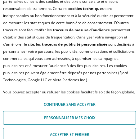
partenaires utilisent des cookies et des pixels sur ce site et en sont
responsables de traitement. Certains
cookies techniques
sont
indispensables au bon fonctionnement et à la sécurité du site et permettent
de mesurer les statistiques de cette bannière de consentement. D’autres
traceurs sont facultatifs : les
traceurs de mesure d’audience
permettent
d’établir des statistiques de fréquentation, d’analyser votre navigation et
d’améliorer le site, les
traceurs de publicité personnalisée
sont destinés à
personnaliser votre parcours, les publicités, communications et sollicitations
commerciales qui vous sont adressées, à optimiser les campagnes
publicitaires et à mesurer l’audience à des fins publicitaires. Les cookies
publicitaires peuvent également être déposés par nos partenaires (Fjord
Technologies, Google LLC et Meta Platforms Inc.).
Vous pouvez accepter ou refuser les cookies facultatifs soit de façon globale,
LILLE
Le rubix
soit personnaliser votre choix par type de cookies. À défaut, vous ne pourrez
CONTINUER SANS ACCEPTER
pas poursuivre votre navigation sur notre site. Votre choix peut être modifié
à tout moment, en cliquant sur le lien « Module de Gestion des cookies", en
PERSONNALISER MES CHOIX
bas de page.
Pour en savoir plus sur les responsables de traitement et les finalités, cliquez
LE RUBIX
ACCEPTER ET FERMER