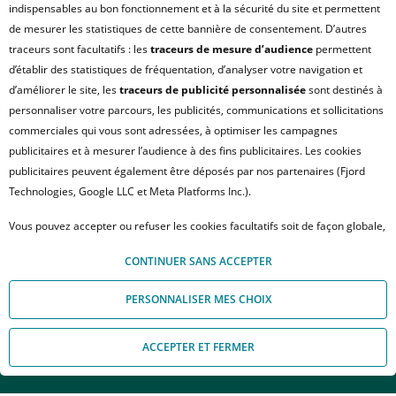
indispensables au bon fonctionnement et à la sécurité du site et permettent
de mesurer les statistiques de cette bannière de consentement. D’autres
traceurs sont facultatifs : les
traceurs de mesure d’audience
permettent
d’établir des statistiques de fréquentation, d’analyser votre navigation et
d’améliorer le site, les
traceurs de publicité personnalisée
sont destinés à
personnaliser votre parcours, les publicités, communications et sollicitations
commerciales qui vous sont adressées, à optimiser les campagnes
publicitaires et à mesurer l’audience à des fins publicitaires. Les cookies
publicitaires peuvent également être déposés par nos partenaires (Fjord
Technologies, Google LLC et Meta Platforms Inc.).
Vous pouvez accepter ou refuser les cookies facultatifs soit de façon globale,
TOULOUSE
D. capitouls vol.5 bât. fghi
soit personnaliser votre choix par type de cookies. À défaut, vous ne pourrez
CONTINUER SANS ACCEPTER
pas poursuivre votre navigation sur notre site. Votre choix peut être modifié
à tout moment, en cliquant sur le lien « Module de Gestion des cookies", en
PERSONNALISER MES CHOIX
bas de page.
Pour en savoir plus sur les responsables de traitement et les finalités, cliquez
Insérée dans un écrin de verdure à 10 mn de la Place du
ACCEPTER ET FERMER
sur "Personnaliser mes choix".
Appelez-nous
Nous contacter
Capitole, la résidence procure une excellente qualité de vie
à ses hôtes. Autour d'espaces verts paysagés, les volumes