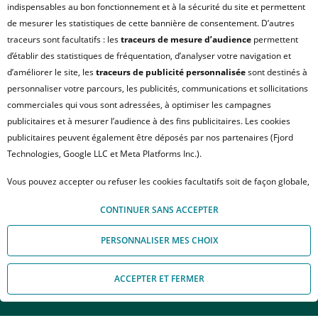
indispensables au bon fonctionnement et à la sécurité du site et permettent
de mesurer les statistiques de cette bannière de consentement. D’autres
traceurs sont facultatifs : les
traceurs de mesure d’audience
permettent
d’établir des statistiques de fréquentation, d’analyser votre navigation et
d’améliorer le site, les
traceurs de publicité personnalisée
sont destinés à
personnaliser votre parcours, les publicités, communications et sollicitations
commerciales qui vous sont adressées, à optimiser les campagnes
publicitaires et à mesurer l’audience à des fins publicitaires. Les cookies
publicitaires peuvent également être déposés par nos partenaires (Fjord
Technologies, Google LLC et Meta Platforms Inc.).
Vous pouvez accepter ou refuser les cookies facultatifs soit de façon globale,
TOULOUSE
Le clos saint martin
soit personnaliser votre choix par type de cookies. À défaut, vous ne pourrez
CONTINUER SANS ACCEPTER
pas poursuivre votre navigation sur notre site. Votre choix peut être modifié
à tout moment, en cliquant sur le lien « Module de Gestion des cookies", en
PERSONNALISER MES CHOIX
bas de page.
Pour en savoir plus sur les responsables de traitement et les finalités, cliquez
Avec la résidence Le Clos Saint-Martin, Crédit Agricole
ACCEPTER ET FERMER
sur "Personnaliser mes choix".
Appelez-nous
Nous contacter
Immobilier reste fidèle à son crédo : qualité, convivalité,
intimité et sécurité. Les couleurs et les senteurs de son parc