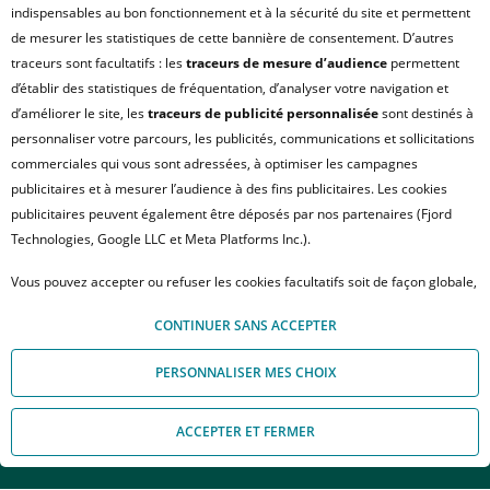
indispensables au bon fonctionnement et à la sécurité du site et permettent
de mesurer les statistiques de cette bannière de consentement. D’autres
traceurs sont facultatifs : les
traceurs de mesure d’audience
permettent
d’établir des statistiques de fréquentation, d’analyser votre navigation et
d’améliorer le site, les
traceurs de publicité personnalisée
sont destinés à
personnaliser votre parcours, les publicités, communications et sollicitations
commerciales qui vous sont adressées, à optimiser les campagnes
publicitaires et à mesurer l’audience à des fins publicitaires. Les cookies
publicitaires peuvent également être déposés par nos partenaires (Fjord
Technologies, Google LLC et Meta Platforms Inc.).
TOULOUSE
Les jardins du moulin
Vous pouvez accepter ou refuser les cookies facultatifs soit de façon globale,
Stationnement
soit personnaliser votre choix par type de cookies. À défaut, vous ne pourrez
78 €
CONTINUER SANS ACCEPTER
pas poursuivre votre navigation sur notre site. Votre choix peut être modifié
à partir de
à tout moment, en cliquant sur le lien « Module de Gestion des cookies", en
PERSONNALISER MES CHOIX
bas de page.
Pour en savoir plus sur les responsables de traitement et les finalités, cliquez
Placée entre les quartiers de Purpan et d'Ancely, la
ACCEPTER ET FERMER
sur "Personnaliser mes choix".
Appelez-nous
Nous contacter
résidence, à l'architecture moderne, est composée de
volumes bien agencés pour encore plus d'intimité. Les