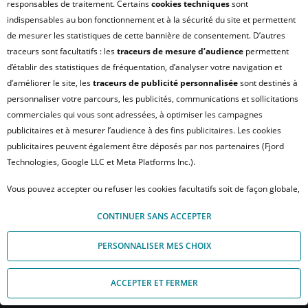
responsables de traitement. Certains
cookies techniques
sont
PLAN DU SITE
indispensables au bon fonctionnement et à la sécurité du site et permettent
FAQ - ACHAT
de mesurer les statistiques de cette bannière de consentement. D’autres
QUI SOMMES NOUS ?
traceurs sont facultatifs : les
traceurs de mesure d’audience
permettent
d’établir des statistiques de fréquentation, d’analyser votre navigation et
MODULE DE GESTION DES COOKIES
d’améliorer le site, les
traceurs de publicité personnalisée
sont destinés à
HONORAIRES TRANSACTION
personnaliser votre parcours, les publicités, communications et sollicitations
HONORAIRES LOCATION
commerciales qui vous sont adressées, à optimiser les campagnes
publicitaires et à mesurer l’audience à des fins publicitaires. Les cookies
HONORAIRES GESTION LOCATIVE
publicitaires peuvent également être déposés par nos partenaires (Fjord
GESTION DE VOS DONNÉES PERSONNELLES
Technologies, Google LLC et Meta Platforms Inc.).
NOUS REJOINDRE
Vous pouvez accepter ou refuser les cookies facultatifs soit de façon globale,
ACCESSIBILITÉ : NON CONFORME
soit personnaliser votre choix par type de cookies. À défaut, vous ne pourrez
© Crédit Agricole Immobilier – 12 place des États-Unis – 92545 Montrouge
CONTINUER SANS ACCEPTER
pas poursuivre votre navigation sur notre site. Votre choix peut être modifié
Cedex
à tout moment, en cliquant sur le lien « Module de Gestion des cookies", en
PERSONNALISER MES CHOIX
bas de page.
Pour en savoir plus sur les responsables de traitement et les finalités, cliquez
ACCEPTER ET FERMER
sur "Personnaliser mes choix".