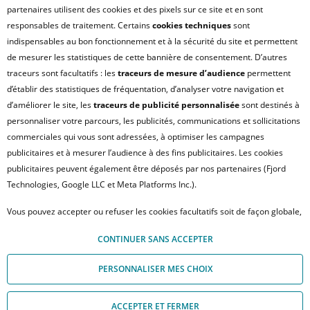
partenaires utilisent des cookies et des pixels sur ce site et en sont
responsables de traitement. Certains
cookies techniques
sont
indispensables au bon fonctionnement et à la sécurité du site et permettent
de mesurer les statistiques de cette bannière de consentement. D’autres
traceurs sont facultatifs : les
traceurs de mesure d’audience
permettent
d’établir des statistiques de fréquentation, d’analyser votre navigation et
d’améliorer le site, les
traceurs de publicité personnalisée
sont destinés à
personnaliser votre parcours, les publicités, communications et sollicitations
BORDEAUX
Parvis orion
commerciales qui vous sont adressées, à optimiser les campagnes
publicitaires et à mesurer l’audience à des fins publicitaires. Les cookies
DERNIÈRES OPPORTUNITÉS
publicitaires peuvent également être déposés par nos partenaires (Fjord
Technologies, Google LLC et Meta Platforms Inc.).
Appartement T5DPLX 127m²
488 000 €
à partir de
Vous pouvez accepter ou refuser les cookies facultatifs soit de façon globale,
soit personnaliser votre choix par type de cookies. À défaut, vous ne pourrez
FINANCEZ
CONTINUER SANS ACCEPTER
pas poursuivre votre navigation sur notre site. Votre choix peut être modifié
VOTRE BIEN
à tout moment, en cliquant sur le lien « Module de Gestion des cookies", en
PERSONNALISER MES CHOIX
bas de page.
Pour en savoir plus sur les responsables de traitement et les finalités, cliquez
ACCEPTER ET FERMER