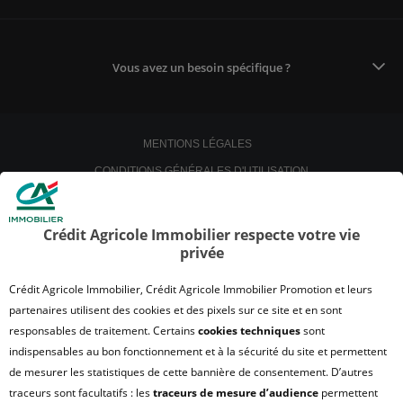
Vous avez un besoin spécifique ?
MENTIONS LÉGALES
CONDITIONS GÉNÉRALES D'UTILISATION
POLITIQUE DE CONFIDENTIALITÉ
POLITIQUE DE PROTECTION DES DONNÉES
Crédit Agricole Immobilier respecte votre vie
privée
SATISFACTION CLIENT
RETROUVER VOS ESPACES CLIENTS
Crédit Agricole Immobilier, Crédit Agricole Immobilier Promotion et leurs
UN PROBLÈME SUR LE SITE ?
partenaires utilisent des cookies et des pixels sur ce site et en sont
responsables de traitement. Certains
cookies techniques
sont
PLAN DU SITE
indispensables au bon fonctionnement et à la sécurité du site et permettent
FAQ - ACHAT
de mesurer les statistiques de cette bannière de consentement. D’autres
QUI SOMMES NOUS ?
traceurs sont facultatifs : les
traceurs de mesure d’audience
permettent