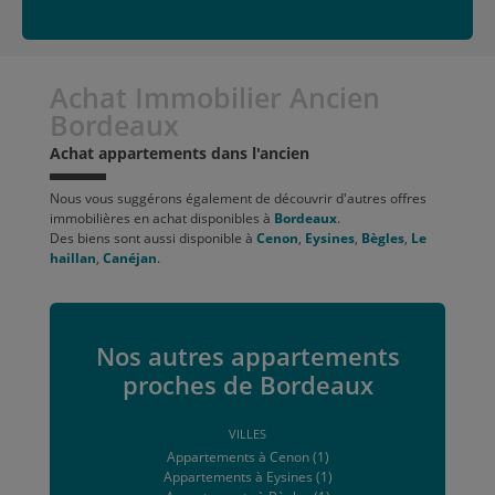
Achat Immobilier Ancien
Bordeaux
Achat appartements dans l'ancien
Nous vous suggérons également de découvrir d'autres offres
immobilières en achat disponibles à
Bordeaux
.
Des biens sont aussi disponible à
Cenon
,
Eysines
,
Bègles
,
Le
haillan
,
Canéjan
.
Nos autres appartements
proches de Bordeaux
VILLES
Appartements à Cenon (1)
Appartements à Eysines (1)