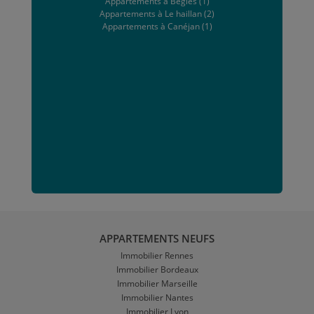
Appartements à Bègles (1)
Appartements à Le haillan (2)
Appartements à Canéjan (1)
APPARTEMENTS NEUFS
Immobilier Rennes
Immobilier Bordeaux
Immobilier Marseille
Immobilier Nantes
Immobilier Lyon