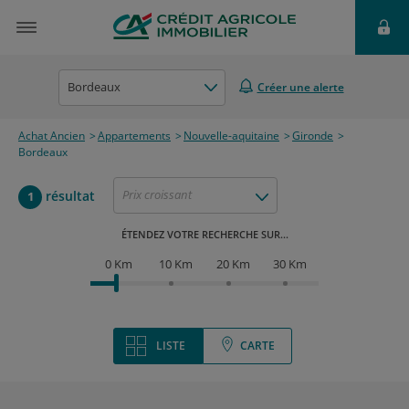
Bordeaux
Créer une alerte
Achat Ancien
Appartements
Nouvelle-aquitaine
Gironde
Bordeaux
Prix croissant
résultat
1
ÉTENDEZ VOTRE RECHERCHE SUR...
0 Km
10 Km
20 Km
30 Km
LISTE
CARTE