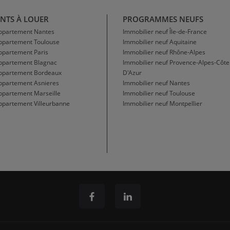
NTS À LOUER
PROGRAMMES NEUFS
Appartement Nantes
Immobilier neuf Île-de-France
Appartement Toulouse
Immobilier neuf Aquitaine
ppartement Paris
Immobilier neuf Rhône-Alpes
Appartement Blagnac
Immobilier neuf Provence-Alpes-Côte
Appartement Bordeaux
D'Azur
ppartement Asnieres
Immobilier neuf Nantes
ppartement Marseille
Immobilier neuf Toulouse
ppartement Villeurbanne
Immobilier neuf Montpellier