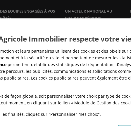
DES ÉQUIPES ENGAGÉES À VOS
UN ACTEUR NATIONAL AU
CÔTÉS
CŒUR DES RÉGIONS
Plus qu'un promoteur, Crédit
Une offre de logements à la
vente
Agricole Immobilier accompagne
et à la
location
, dans les grandes
 Agricole Immobilier respecte votre vie
ses clients propriétaires avec des
agglomérations, en adéquation
offres et services sur mesure :
avec la réalité des marchés locaux
gestion
locative, syndic de
pour répondre à tous les besoins
motion et leurs partenaires utilisent des cookies et des pixels sur 
copropriété,…
en logement, de partout en
ement et à la sécurité du site et permettent de mesurer les stati
France.
nce
permettent d’établir des statistiques de fréquentation, d’analyse
re parcours, les publicités, communications et sollicitations comme
ns publicitaires. Les cookies publicitaires peuvent également être 
it de façon globale, soit personnaliser votre choix par type de coo
à tout moment, en cliquant sur le lien « Module de Gestion des cook
les finalités, cliquez sur "Personnaliser mes choix".
N
POLITIQUE DE CONFIDENTIALITÉ
POLITIQUE DE PROTECTION DES
FAQ - ACHAT
QUI SOMMES NOUS ?
MODULE DE GESTION DES COO