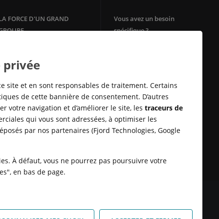
LA FORCE D'UN GRAND
Vous avez un besoin
GROUPE
spécifique ?
Votre agence immobilière
Filiale du groupe Crédit Agricole,
Crédit Agricole Immobilier
Square Habitat
 privée
bénéficie de la solidité et de
Mon Energie by CA
l'ancrage territorial d'un des
Télésurveillance
leaders de la
banque
de proximité
ce site et en sont responsables de traitement. Certains
en Europe.
Assurances Habitation
stiques de cette bannière de consentement. D’autres
E-immobilier
r votre navigation et d’améliorer le site, les
traceurs de
Crédit Sofinco
rciales qui vous sont adressées, à optimiser les
Square Habitat : Location
déposés par nos partenaires (Fjord Technologies, Google
logement
Rénovation énérgétique
Syndic en ligne Cotoit
kies. À défaut, vous ne pourrez pas poursuivre votre
ies", en bas de page.
 DONNÉES
SATISFACTION CLIENT
RETROUVER VOS ESPACES
KIES
HONORAIRES TRANSACTION
HONORAIRES LOCATION