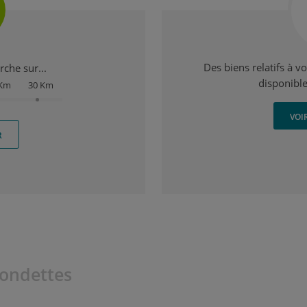
Des biens relatifs à v
che sur...
disponible
 Km
30 Km
VOI
R
Fondettes