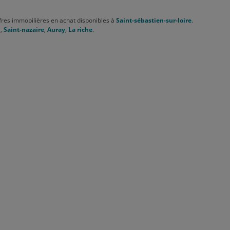
res immobilières en achat disponibles à
Saint-sébastien-sur-loire
.
n
,
Saint-nazaire
,
Auray
,
La riche
.