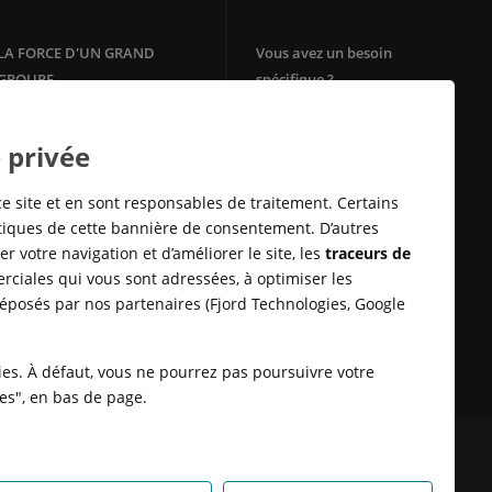
LA FORCE D'UN GRAND
Vous avez un besoin
GROUPE
spécifique ?
Votre agence immobilière
Filiale du groupe Crédit Agricole,
Crédit Agricole Immobilier
Square Habitat
 privée
bénéficie de la solidité et de
Mon Energie by CA
l'ancrage territorial d'un des
Télésurveillance
leaders de la
banque
de proximité
ce site et en sont responsables de traitement. Certains
en Europe.
Assurances Habitation
stiques de cette bannière de consentement. D’autres
E-immobilier
r votre navigation et d’améliorer le site, les
traceurs de
Crédit Sofinco
rciales qui vous sont adressées, à optimiser les
Square Habitat : Location
déposés par nos partenaires (Fjord Technologies, Google
logement
Rénovation énérgétique
Syndic en ligne Cotoit
kies. À défaut, vous ne pourrez pas poursuivre votre
ies", en bas de page.
 DONNÉES
SATISFACTION CLIENT
RETROUVER VOS ESPACES
KIES
HONORAIRES TRANSACTION
HONORAIRES LOCATION