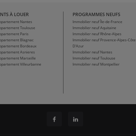
NTS À LOUER
PROGRAMMES NEUFS
Appartement Nantes
Immobilier neuf Île-de-France
Appartement Toulouse
Immobilier neuf Aquitaine
ppartement Paris
Immobilier neuf Rhône-Alpes
Appartement Blagnac
Immobilier neuf Provence-Alpes-Côte
Appartement Bordeaux
D'Azur
ppartement Asnieres
Immobilier neuf Nantes
ppartement Marseille
Immobilier neuf Toulouse
ppartement Villeurbanne
Immobilier neuf Montpellier