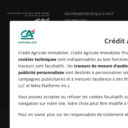
UN PROMOTEUR QUI A FAIT
SES PREUVES
Acteur responsable et innovant en
aménagement, construction et
Crédit
vente de logements neufs
depuis
25 ans.
Crédit Agricole Immobilier, Crédit Agricole Immobilier Pro
cookies techniques
sont indispensables au bon fonctionn
traceurs sont facultatifs : les
traceurs de mesure d’audie
publicité personnalisée
sont destinés à personnaliser vot
campagnes publicitaires et à mesurer l’audience à des fi
LLC et Meta Platforms Inc.).
Vous pouvez accepter ou refuser les cookies facultatifs so
navigation sur notre site. Votre choix peut être modifié 
Pour en savoir plus sur les responsables de traitement et 
MENTIONS LÉGALES
CONDITIONS GÉNÉRALES D'UTILISATIO
CLIENTS
UN PROBLÈME SUR LE SITE ?
PLAN DU SITE