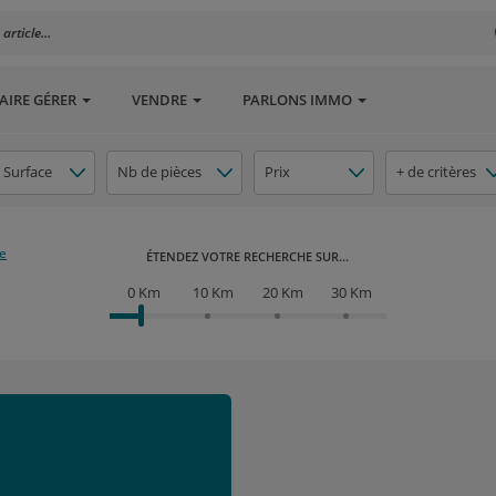
rticle...
AIRE GÉRER
VENDRE
PARLONS IMMO
Surface
Nb de pièces
Prix
+ de critères
ue
ÉTENDEZ VOTRE RECHERCHE SUR...
0 Km
10 Km
20 Km
30 Km