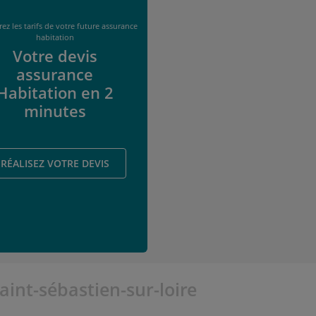
ez les tarifs de votre future assurance
habitation
Votre devis
assurance
Habitation en 2
minutes
RÉALISEZ VOTRE DEVIS
int-sébastien-sur-loire