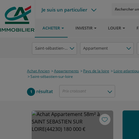
Je suis un particulier
Rechercher un a
ACHETER
INVESTIR
LOUER
F
Saint-sébastien-sur-loire
Appartement
Achat Ancien
Appartements
Pays de la loire
Loire-atlantiq
Saint-sébastien-sur-loire
Prix croissant
résultat
1