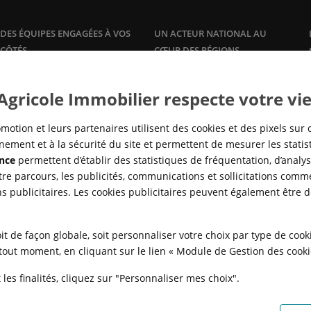
DES ÉQUIPES ENGAGÉES À VOS
UN ACTEUR NATIONAL AU
CÔTÉS
CŒUR DES RÉGIONS
Plus qu'un promoteur, Crédit
Une offre de logements à la
vente
Agricole Immobilier accompagne
et à la
location
, dans les grandes
 Agricole Immobilier respecte votre vie
ses clients propriétaires avec des
agglomérations, en adéquation
offres et services sur mesure :
avec la réalité des marchés locaux
gestion
locative, syndic de
pour répondre à tous les besoins
motion et leurs partenaires utilisent des cookies et des pixels sur 
copropriété,…
en logement, de partout en
ement et à la sécurité du site et permettent de mesurer les stati
France.
nce
permettent d’établir des statistiques de fréquentation, d’analyse
re parcours, les publicités, communications et sollicitations comme
ns publicitaires. Les cookies publicitaires peuvent également être 
it de façon globale, soit personnaliser votre choix par type de coo
à tout moment, en cliquant sur le lien « Module de Gestion des cook
les finalités, cliquez sur "Personnaliser mes choix".
N
POLITIQUE DE CONFIDENTIALITÉ
POLITIQUE DE PROTECTION DES
FAQ - ACHAT
QUI SOMMES NOUS ?
MODULE DE GESTION DES COO