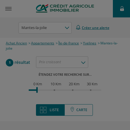
Mantes-la-jolie
Créer une alerte
Achat Ancien
Appartements
Île-de-france
Yvelines
Mantes-la-
jolie
Prix croissant
résultat
1
ÉTENDEZ VOTRE RECHERCHE SUR...
0 Km
10 Km
20 Km
30 Km
LISTE
CARTE