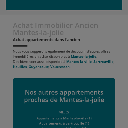
Achat Immobilier Ancien
Mantes-la-jolie
Achat appartements dans l'ancien
Nous vous suggérons également de découvrir d'autres offres
immobilières en achat disponibles à
Mantes-la-jolie
.
Des biens sont aussi disponible à
Mantes-la-ville
,
Sartrouville
,
Houilles
,
Guyancourt
,
Vaucresson
.
Nos autres appartements
proches de Mantes-la-jolie
VILLES
Appartements à Mantes-la-ville (1)
Appartements à Sartrouville (1)