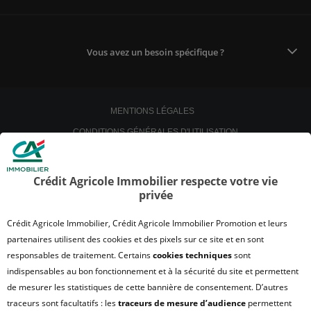
Vous avez un besoin spécifique ?
MENTIONS LÉGALES
CONDITIONS GÉNÉRALES D'UTILISATION
POLITIQUE DE CONFIDENTIALITÉ
POLITIQUE DE PROTECTION DES DONNÉES
Crédit Agricole Immobilier respecte votre vie
privée
SATISFACTION CLIENT
RETROUVER VOS ESPACES CLIENTS
Crédit Agricole Immobilier, Crédit Agricole Immobilier Promotion et leurs
UN PROBLÈME SUR LE SITE ?
partenaires utilisent des cookies et des pixels sur ce site et en sont
responsables de traitement. Certains
cookies techniques
sont
PLAN DU SITE
indispensables au bon fonctionnement et à la sécurité du site et permettent
FAQ - ACHAT
de mesurer les statistiques de cette bannière de consentement. D’autres
QUI SOMMES NOUS ?
traceurs sont facultatifs : les
traceurs de mesure d’audience
permettent