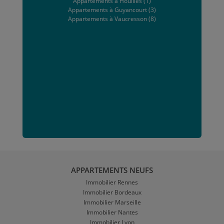
Appartements à Houilles (1)
Appartements à Guyancourt (3)
Appartements à Vaucresson (8)
APPARTEMENTS NEUFS
Immobilier Rennes
Immobilier Bordeaux
Immobilier Marseille
Immobilier Nantes
Immobilier Lyon