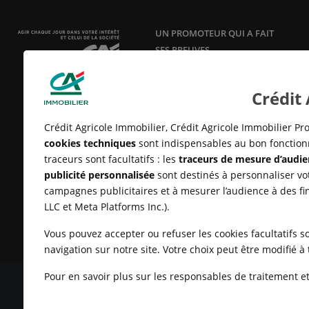
UN PROMOTEUR QUI A FAIT
SES PREUVES
Acteur responsable et innovant en
aménagement, construction et
Crédit
vente de logements neufs
depuis
25 ans.
Crédit Agricole Immobilier, Crédit Agricole Immobilier Pro
cookies techniques
sont indispensables au bon fonctionn
traceurs sont facultatifs : les
traceurs de mesure d’audie
publicité personnalisée
sont destinés à personnaliser vot
campagnes publicitaires et à mesurer l’audience à des fi
LLC et Meta Platforms Inc.).
Vous pouvez accepter ou refuser les cookies facultatifs so
navigation sur notre site. Votre choix peut être modifié 
Pour en savoir plus sur les responsables de traitement et 
MENTIONS LÉGALES
CONDITIONS GÉNÉRALES D'UTILISATIO
CLIENTS
UN PROBLÈME SUR LE SITE ?
PLAN DU SITE