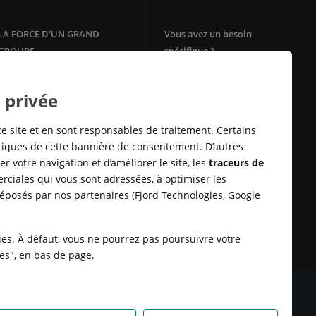
LA FORCE D'UN GRAND
Vous avez un besoin
GROUPE
spécifique ?
Votre agence immobilière
Filiale du groupe Crédit Agricole,
Crédit Agricole Immobilier
Square Habitat
 privée
bénéficie de la solidité et de
Mon Energie by CA
l'ancrage territorial d'un des
Télésurveillance
leaders de la
banque
de proximité
ce site et en sont responsables de traitement. Certains
en Europe.
Assurances Habitation
stiques de cette bannière de consentement. D’autres
E-immobilier
r votre navigation et d’améliorer le site, les
traceurs de
Crédit Sofinco
rciales qui vous sont adressées, à optimiser les
Square Habitat : Location
déposés par nos partenaires (Fjord Technologies, Google
logement
Rénovation énérgétique
Syndic en ligne Cotoit
kies. À défaut, vous ne pourrez pas poursuivre votre
ies", en bas de page.
 DONNÉES
SATISFACTION CLIENT
RETROUVER VOS ESPACES
KIES
HONORAIRES TRANSACTION
HONORAIRES LOCATION