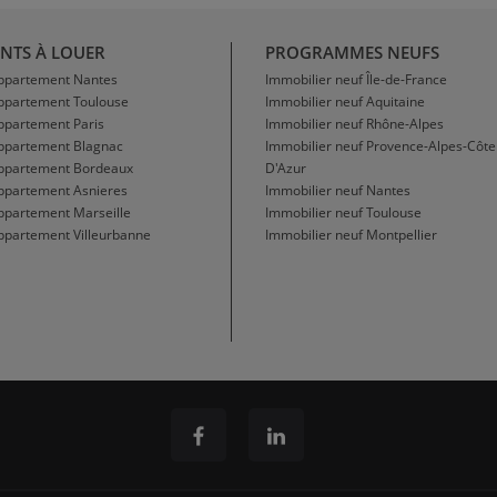
NTS À LOUER
PROGRAMMES NEUFS
Appartement Nantes
Immobilier neuf Île-de-France
Appartement Toulouse
Immobilier neuf Aquitaine
ppartement Paris
Immobilier neuf Rhône-Alpes
Appartement Blagnac
Immobilier neuf Provence-Alpes-Côte
Appartement Bordeaux
D'Azur
ppartement Asnieres
Immobilier neuf Nantes
ppartement Marseille
Immobilier neuf Toulouse
ppartement Villeurbanne
Immobilier neuf Montpellier