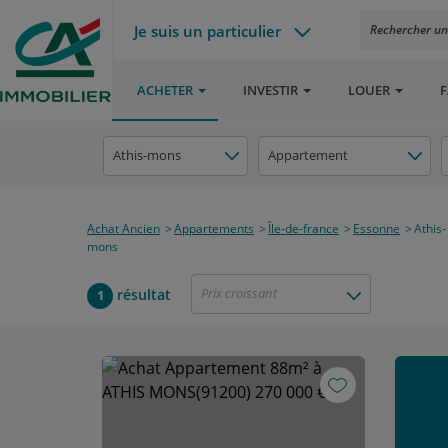
Je suis un particulier
Rechercher un a
ACHETER
INVESTIR
LOUER
F
Athis-mons
Appartement
Achat Ancien
Appartements
Île-de-france
Essonne
Athis-
mons
Prix croissant
résultat
1