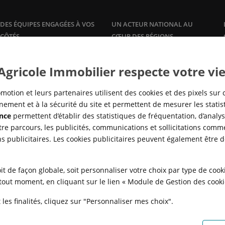
DES ÉQUIPES ENGAGÉES À VOS
UN ACTEUR NATIONAL AU
CÔTÉS
CŒUR DES RÉGIONS
Plus qu'un promoteur, Crédit
Une offre de logements à la
vente
Agricole Immobilier accompagne
et à la
location
, dans les grandes
 Agricole Immobilier respecte votre vie
ses clients propriétaires avec des
agglomérations, en adéquation
offres et services sur mesure :
avec la réalité des marchés locaux
gestion
locative, syndic de
pour répondre à tous les besoins
motion et leurs partenaires utilisent des cookies et des pixels sur 
copropriété,…
en logement, de partout en
ement et à la sécurité du site et permettent de mesurer les stati
France.
nce
permettent d’établir des statistiques de fréquentation, d’analyse
re parcours, les publicités, communications et sollicitations comme
ns publicitaires. Les cookies publicitaires peuvent également être 
it de façon globale, soit personnaliser votre choix par type de coo
à tout moment, en cliquant sur le lien « Module de Gestion des cook
les finalités, cliquez sur "Personnaliser mes choix".
N
POLITIQUE DE CONFIDENTIALITÉ
POLITIQUE DE PROTECTION DES
FAQ - ACHAT
QUI SOMMES NOUS ?
MODULE DE GESTION DES COO