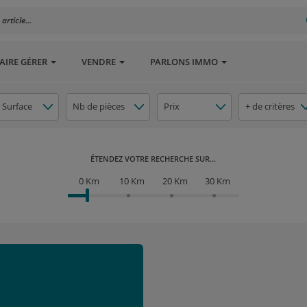
rticle...
AIRE GÉRER
VENDRE
PARLONS IMMO
Surface
Nb de pièces
Prix
+ de critères
ÉTENDEZ VOTRE RECHERCHE SUR...
0 Km
10 Km
20 Km
30 Km