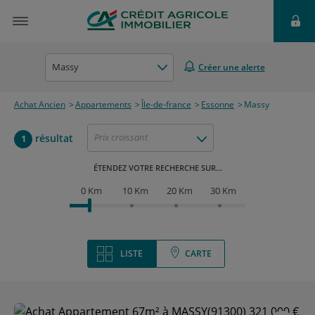
Massy
Créer une alerte
Achat Ancien
Appartements
Île-de-france
Essonne
Massy
Prix croissant
résultat
1
ÉTENDEZ VOTRE RECHERCHE SUR...
0 Km
10 Km
20 Km
30 Km
LISTE
CARTE