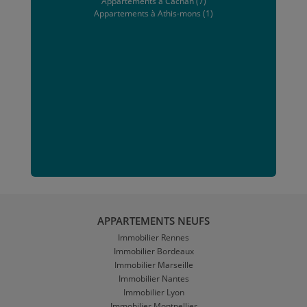
Appartements à Cachan (7)
Appartements à Athis-mons (1)
APPARTEMENTS NEUFS
Immobilier Rennes
Immobilier Bordeaux
Immobilier Marseille
Immobilier Nantes
Immobilier Lyon
Immobilier Montpellier