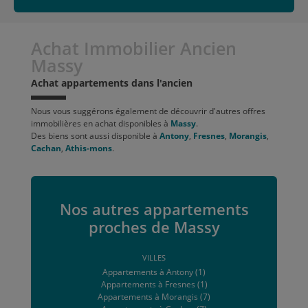
Achat Immobilier Ancien
Massy
Achat appartements dans l'ancien
Nous vous suggérons également de découvrir d'autres offres
immobilières en achat disponibles à
Massy
.
Des biens sont aussi disponible à
Antony
,
Fresnes
,
Morangis
,
Cachan
,
Athis-mons
.
Nos autres appartements
proches de Massy
VILLES
Appartements à Antony (1)
Appartements à Fresnes (1)
Appartements à Morangis (7)