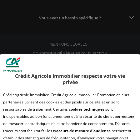
Vous avez un besoin spécifique ?
MENTIONS LÉGALES
CONDITIONS GÉNÉRALES D'UTILISATION
POLITIQUE DE CONFIDENTIALITÉ
POLITIQUE DE PROTECTION DES DONNÉES
Crédit Agricole Immobilier respecte votre vie
privée
SATISFACTION CLIENT
RETROUVER VOS ESPACES CLIENTS
Crédit Agricole Immobilier, Crédit Agricole Immobilier Promotion et leurs
UN PROBLÈME SUR LE SITE ?
partenaires utilisent des cookies et des pixels sur ce site et en sont
responsables de traitement. Certains
cookies techniques
sont
PLAN DU SITE
indispensables au bon fonctionnement et à la sécurité du site et permettent
FAQ - ACHAT
de mesurer les statistiques de cette bannière de consentement. D’autres
QUI SOMMES NOUS ?
traceurs sont facultatifs : les
traceurs de mesure d’audience
permettent
d’établir des statistiques de fréquentation, d’analyser votre navigation et
MODULE DE GESTION DES COOKIES