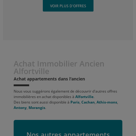
VOIR PLUS D'OFFRES
Achat Immobilier Ancien
Alfortville
Achat appartements dans l'ancien
Nous vous suggérons également de découvrir d'autres offres
immobilières en achat disponibles à
Alfortville
.
Des biens sont aussi disponible à
Paris
,
Cachan
,
Athis-mons
,
Antony
,
Morangis
.
Nos autres appartements