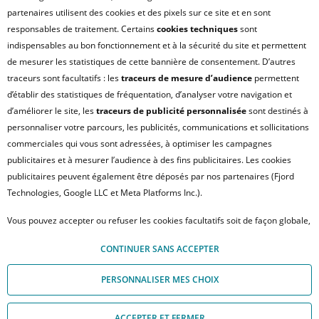
UN PROBLÈME SUR LE SITE ?
partenaires utilisent des cookies et des pixels sur ce site et en sont
responsables de traitement. Certains
cookies techniques
sont
PLAN DU SITE
indispensables au bon fonctionnement et à la sécurité du site et permettent
FAQ - ACHAT
de mesurer les statistiques de cette bannière de consentement. D’autres
QUI SOMMES NOUS ?
traceurs sont facultatifs : les
traceurs de mesure d’audience
permettent
d’établir des statistiques de fréquentation, d’analyser votre navigation et
MODULE DE GESTION DES COOKIES
d’améliorer le site, les
traceurs de publicité personnalisée
sont destinés à
HONORAIRES TRANSACTION
personnaliser votre parcours, les publicités, communications et sollicitations
HONORAIRES LOCATION
commerciales qui vous sont adressées, à optimiser les campagnes
publicitaires et à mesurer l’audience à des fins publicitaires. Les cookies
HONORAIRES GESTION LOCATIVE
publicitaires peuvent également être déposés par nos partenaires (Fjord
GESTION DE VOS DONNÉES PERSONNELLES
Technologies, Google LLC et Meta Platforms Inc.).
NOUS REJOINDRE
Vous pouvez accepter ou refuser les cookies facultatifs soit de façon globale,
ACCESSIBILITÉ : NON CONFORME
soit personnaliser votre choix par type de cookies. À défaut, vous ne pourrez
© Crédit Agricole Immobilier – 12 place des États-Unis – 92545 Montrouge
CONTINUER SANS ACCEPTER
pas poursuivre votre navigation sur notre site. Votre choix peut être modifié
Cedex
à tout moment, en cliquant sur le lien « Module de Gestion des cookies", en
PERSONNALISER MES CHOIX
bas de page.
Pour en savoir plus sur les responsables de traitement et les finalités, cliquez
ACCEPTER ET FERMER