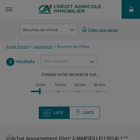
Bouches-du-rhône
Créer une alerte
Achat Ancien
Logements
Bouches-du-rhône
Prix croissant
résultats
2
ÉTENDEZ VOTRE RECHERCHE SUR...
0 Km
10 Km
20 Km
30 Km
LISTE
CARTE