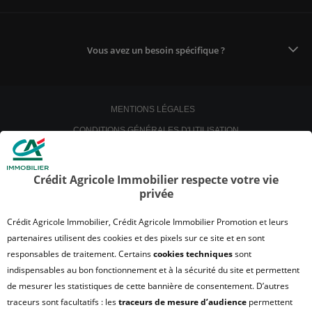
Vous avez un besoin spécifique ?
MENTIONS LÉGALES
CONDITIONS GÉNÉRALES D'UTILISATION
POLITIQUE DE CONFIDENTIALITÉ
POLITIQUE DE PROTECTION DES DONNÉES
Crédit Agricole Immobilier respecte votre vie
privée
SATISFACTION CLIENT
RETROUVER VOS ESPACES CLIENTS
Crédit Agricole Immobilier, Crédit Agricole Immobilier Promotion et leurs
UN PROBLÈME SUR LE SITE ?
partenaires utilisent des cookies et des pixels sur ce site et en sont
responsables de traitement. Certains
cookies techniques
sont
PLAN DU SITE
indispensables au bon fonctionnement et à la sécurité du site et permettent
FAQ - ACHAT
de mesurer les statistiques de cette bannière de consentement. D’autres
QUI SOMMES NOUS ?
traceurs sont facultatifs : les
traceurs de mesure d’audience
permettent