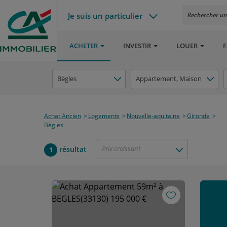
Je suis un particulier
Rechercher un a
ACHETER
INVESTIR
LOUER
F
Bègles
Appartement
, Maison
Achat Ancien
Logements
Nouvelle-aquitaine
Gironde
Bègles
Prix croissant
résultat
1