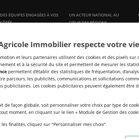
DES ÉQUIPES ENGAGÉES À VOS
UN ACTEUR NATIONAL AU
CÔTÉS
CŒUR DES RÉGIONS
Plus qu'un promoteur, Crédit
Une offre de logements à la
vente
Agricole Immobilier accompagne
et à la
location
, dans les grandes
 Agricole Immobilier respecte votre vie
ses clients propriétaires avec des
agglomérations, en adéquation
offres et services sur mesure :
avec la réalité des marchés locaux
gestion
locative, syndic de
pour répondre à tous les besoins
motion et leurs partenaires utilisent des cookies et des pixels sur 
copropriété,…
en logement, de partout en
ement et à la sécurité du site et permettent de mesurer les stati
France.
nce
permettent d’établir des statistiques de fréquentation, d’analyse
re parcours, les publicités, communications et sollicitations comme
ns publicitaires. Les cookies publicitaires peuvent également être 
it de façon globale, soit personnaliser votre choix par type de coo
à tout moment, en cliquant sur le lien « Module de Gestion des cook
les finalités, cliquez sur "Personnaliser mes choix".
N
POLITIQUE DE CONFIDENTIALITÉ
POLITIQUE DE PROTECTION DES
FAQ - ACHAT
QUI SOMMES NOUS ?
MODULE DE GESTION DES COO