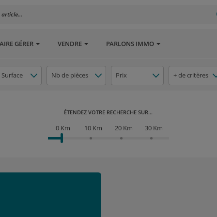
rticle...
AIRE GÉRER
VENDRE
PARLONS IMMO
Surface
Nb de pièces
Prix
+ de critères
ÉTENDEZ VOTRE RECHERCHE SUR...
0 Km
10 Km
20 Km
30 Km