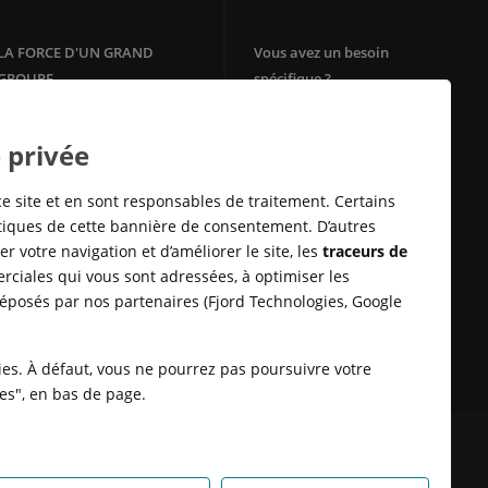
LA FORCE D'UN GRAND
Vous avez un besoin
GROUPE
spécifique ?
Votre agence immobilière
Filiale du groupe Crédit Agricole,
Crédit Agricole Immobilier
Square Habitat
 privée
bénéficie de la solidité et de
Mon Energie by CA
l'ancrage territorial d'un des
Télésurveillance
leaders de la
banque
de proximité
ce site et en sont responsables de traitement. Certains
en Europe.
Assurances Habitation
stiques de cette bannière de consentement. D’autres
E-immobilier
r votre navigation et d’améliorer le site, les
traceurs de
Crédit Sofinco
rciales qui vous sont adressées, à optimiser les
Square Habitat : Location
déposés par nos partenaires (Fjord Technologies, Google
logement
Rénovation énérgétique
Syndic en ligne Cotoit
kies. À défaut, vous ne pourrez pas poursuivre votre
ies", en bas de page.
 DONNÉES
SATISFACTION CLIENT
RETROUVER VOS ESPACES
KIES
HONORAIRES TRANSACTION
HONORAIRES LOCATION