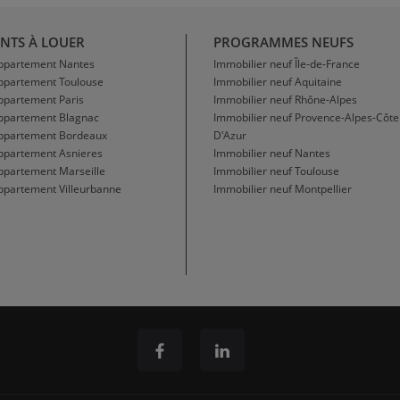
NTS À LOUER
PROGRAMMES NEUFS
Appartement Nantes
Immobilier neuf Île-de-France
Appartement Toulouse
Immobilier neuf Aquitaine
ppartement Paris
Immobilier neuf Rhône-Alpes
Appartement Blagnac
Immobilier neuf Provence-Alpes-Côte
Appartement Bordeaux
D'Azur
ppartement Asnieres
Immobilier neuf Nantes
ppartement Marseille
Immobilier neuf Toulouse
ppartement Villeurbanne
Immobilier neuf Montpellier