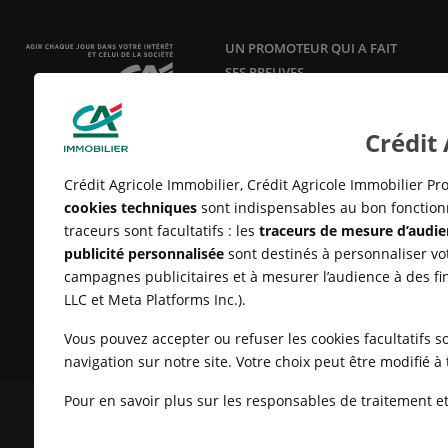
UN PROMOTEUR QUI A FAIT
SES PREUVES
Acteur responsable et innovant en
aménagement, construction et
Crédit
vente de logements neufs
depuis
25 ans.
Crédit Agricole Immobilier, Crédit Agricole Immobilier Pro
cookies techniques
sont indispensables au bon fonctionn
traceurs sont facultatifs : les
traceurs de mesure d’audie
publicité personnalisée
sont destinés à personnaliser vot
campagnes publicitaires et à mesurer l’audience à des fi
LLC et Meta Platforms Inc.).
Vous pouvez accepter ou refuser les cookies facultatifs so
navigation sur notre site. Votre choix peut être modifié 
Pour en savoir plus sur les responsables de traitement et 
MENTIONS LÉGALES
CONDITIONS GÉNÉRALES D'UTILISATIO
CLIENTS
UN PROBLÈME SUR LE SITE ?
PLAN DU SITE