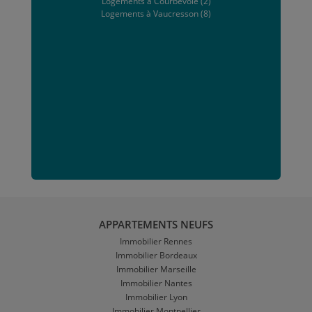
Logements à Courbevoie (2)
Logements à Vaucresson (8)
APPARTEMENTS NEUFS
Immobilier Rennes
Immobilier Bordeaux
Immobilier Marseille
Immobilier Nantes
Immobilier Lyon
Immobilier Montpellier