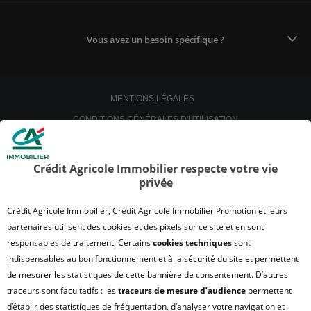
Vous avez un besoin spécifique ?
MENTIONS LÉGALES
CONDITIONS GÉNÉRALES D'UTILISATION
POLITIQUE DE CONFIDENTIALITÉ
POLITIQUE DE PROTECTION DES DONNÉES
Crédit Agricole Immobilier respecte votre vie
privée
SATISFACTION CLIENT
RETROUVER VOS ESPACES CLIENTS
Crédit Agricole Immobilier, Crédit Agricole Immobilier Promotion et leurs
UN PROBLÈME SUR LE SITE ?
partenaires utilisent des cookies et des pixels sur ce site et en sont
responsables de traitement. Certains
cookies techniques
sont
PLAN DU SITE
indispensables au bon fonctionnement et à la sécurité du site et permettent
FAQ - ACHAT
de mesurer les statistiques de cette bannière de consentement. D’autres
QUI SOMMES NOUS ?
traceurs sont facultatifs : les
traceurs de mesure d’audience
permettent
d’établir des statistiques de fréquentation, d’analyser votre navigation et
MODULE DE GESTION DES COOKIES