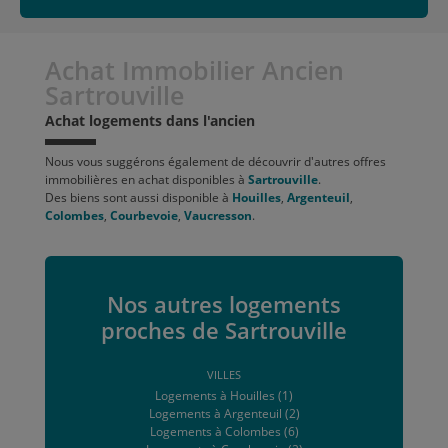
Achat Immobilier Ancien
Sartrouville
Achat logements dans l'ancien
Nous vous suggérons également de découvrir d'autres offres
immobilières en achat disponibles à
Sartrouville
.
Des biens sont aussi disponible à
Houilles
,
Argenteuil
,
Colombes
,
Courbevoie
,
Vaucresson
.
Nos autres logements
proches de Sartrouville
VILLES
Logements à Houilles (1)
Logements à Argenteuil (2)
Logements à Colombes (6)