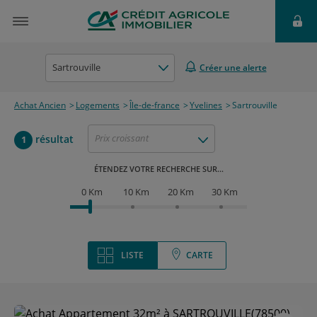
Sartrouville
Créer une alerte
Achat Ancien
Logements
Île-de-france
Yvelines
Sartrouville
Prix croissant
résultat
1
ÉTENDEZ VOTRE RECHERCHE SUR...
0 Km
10 Km
20 Km
30 Km
LISTE
CARTE