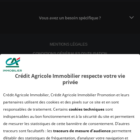
Vous avez un besoin spécifique ?
MENTIONS LÉGALES
CONDITIONS GÉNÉRALES D'UTILISATION
POLITIQUE DE CONFIDENTIALITÉ
POLITIQUE DE PROTECTION DES DONNÉES
Crédit Agricole Immobilier respecte votre vie
privée
SATISFACTION CLIENT
RETROUVER VOS ESPACES CLIENTS
Crédit Agricole Immobilier, Crédit Agricole Immobilier Promotion et leurs
UN PROBLÈME SUR LE SITE ?
partenaires utilisent des cookies et des pixels sur ce site et en sont
responsables de traitement. Certains
cookies techniques
sont
PLAN DU SITE
indispensables au bon fonctionnement et à la sécurité du site et permettent
FAQ - ACHAT
de mesurer les statistiques de cette bannière de consentement. D’autres
QUI SOMMES NOUS ?
traceurs sont facultatifs : les
traceurs de mesure d’audience
permettent
d’établir des statistiques de fréquentation, d’analyser votre navigation et
MODULE DE GESTION DES COOKIES