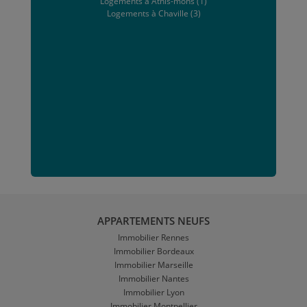
Logements à Athis-mons (1)
Logements à Chaville (3)
APPARTEMENTS NEUFS
Immobilier Rennes
Immobilier Bordeaux
Immobilier Marseille
Immobilier Nantes
Immobilier Lyon
Immobilier Montpellier