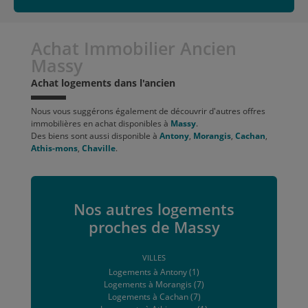
Achat Immobilier Ancien
Massy
Achat logements dans l'ancien
Nous vous suggérons également de découvrir d'autres offres
immobilières en achat disponibles à
Massy
.
Des biens sont aussi disponible à
Antony
,
Morangis
,
Cachan
,
Athis-mons
,
Chaville
.
Nos autres logements
proches de Massy
VILLES
Logements à Antony (1)
Logements à Morangis (7)
Logements à Cachan (7)