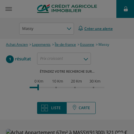
Massy
Créer une alerte
Achat Ancien
Logements
Île-de-france
Essonne
Massy
Prix croissant
résultat
1
ÉTENDEZ VOTRE RECHERCHE SUR...
0 Km
10 Km
20 Km
30 Km
LISTE
CARTE