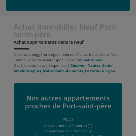
Achat Immobilier Neuf Port-
saint-père
Achat appartements dans le neuf
Nous vous suggérons également de découvrir d'autres offres
immobilières en achat disponibles à
Port-saint-père
.
Des biens sont aussi disponible à
Couëron
,
Nantes
,
Saint-
brevin-les-pins
,
Notre-dame-de-monts
,
La roche-sur-yon
.
Nos autres appartements
proches de Port-saint-père
VILLES
Appartements à Couëron (1)
Appartements à Nantes (1)