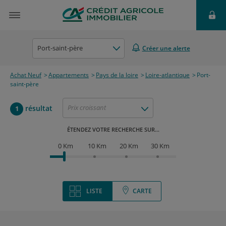
Port-saint-père
Créer une alerte
Achat Neuf
Appartements
Pays de la loire
Loire-atlantique
Port-
saint-père
Prix croissant
résultat
1
ÉTENDEZ VOTRE RECHERCHE SUR...
0 Km
10 Km
20 Km
30 Km
LISTE
CARTE