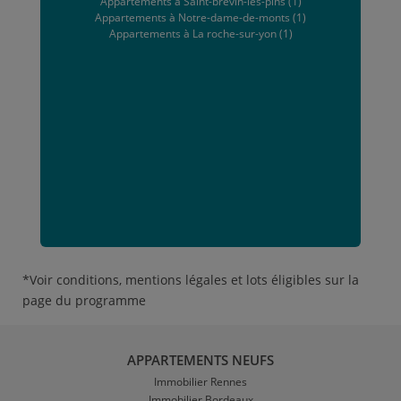
Appartements à Saint-brevin-les-pins (1)
Appartements à Notre-dame-de-monts (1)
Appartements à La roche-sur-yon (1)
*Voir conditions, mentions légales et lots éligibles sur la
page du programme
APPARTEMENTS NEUFS
Immobilier Rennes
Immobilier Bordeaux