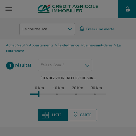
La courneuve
Créer une alerte
Achat Neuf
Appartements
Île-de-france
Seine-saint-denis
La
courneuve
Prix croissant
résultat
1
ÉTENDEZ VOTRE RECHERCHE SUR...
0 Km
10 Km
20 Km
30 Km
LISTE
CARTE