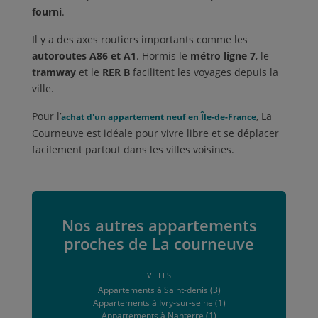
fourni
.
Il y a des axes routiers importants comme les
autoroutes A86 et A1
. Hormis le
métro ligne 7
, le
tramway
et le
RER B
facilitent les voyages depuis la
ville.
Pour l’
, La
achat d'un appartement neuf en Île-de-France
Courneuve est idéale pour vivre libre et se déplacer
facilement partout dans les villes voisines.
Nos autres appartements
proches de La courneuve
VILLES
Appartements à Saint-denis (3)
Appartements à Ivry-sur-seine (1)
Appartements à Nanterre (1)