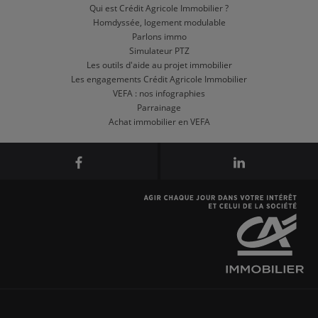
Qui est Crédit Agricole Immobilier ?
Homdyssée, logement modulable
Parlons immo
Simulateur PTZ
Les outils d'aide au projet immobilier
Les engagements Crédit Agricole Immobilier
VEFA : nos infographies
Parrainage
Achat immobilier en VEFA