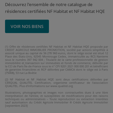
Découvrez l'ensemble de notre catalogue de
résidences certifiées NF Habitat et NF Habitat HQE
VOIR NOS BIENS
(1) Offre de résidences certifiées NF Habitat et NF Habitat HQE proposée par
CREDIT AGRICOLE IMMOBILIER PROMOTION, société par actions simplifiée à
associé unique au capital de 56 278 960 euros, dont le siège social est situé 12
Place des Etats-Unis, 92545 Montrouge Cedex, immatriculée au RCS Nanterre
sous le numéro 397 942 004 ; Titulaire de la carte professionnelle de gestion
immobilière et transaction sur immeubles et fonds de commerce, délivrée par
la CCI de Paris Île-de-France sous le n° CPI 9201 2021 000 000 201 et bénéficiant
de garanties financières et RCP délivrées par CAMCA dont le siège est à Paris
(75008), 53 rue La Boétie
(2) NF Habitat et NF Habitat HQE sont deux certifications délivrées par
CERQUAL QUALITEL Certification, organisme certificateur de l'association
QUALITEL. Plus d'informations sur www.qualitel.org
Illustrations, photographies et images non contractuelles dues à une libre
interprétation de l’artiste, et susceptibles de modifications pour des raisons
techniques ou administratives – Toute reproduction ou extraction interdites
sauf autorisation du Crédit Agricole Immobilier ® Crédit Agricole Immobilier
[septembre 2023]