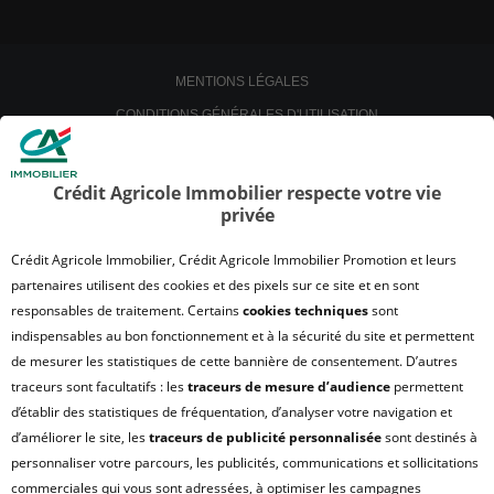
MENTIONS LÉGALES
CONDITIONS GÉNÉRALES D'UTILISATION
POLITIQUE DE CONFIDENTIALITÉ
POLITIQUE DE PROTECTION DES DONNÉES
Crédit Agricole Immobilier respecte votre vie
privée
SATISFACTION CLIENT
RETROUVER VOS ESPACES CLIENTS
Crédit Agricole Immobilier, Crédit Agricole Immobilier Promotion et leurs
UN PROBLÈME SUR LE SITE ?
partenaires utilisent des cookies et des pixels sur ce site et en sont
responsables de traitement. Certains
cookies techniques
sont
PLAN DU SITE
indispensables au bon fonctionnement et à la sécurité du site et permettent
FAQ - ACHAT
de mesurer les statistiques de cette bannière de consentement. D’autres
QUI SOMMES NOUS ?
traceurs sont facultatifs : les
traceurs de mesure d’audience
permettent
d’établir des statistiques de fréquentation, d’analyser votre navigation et
MODULE DE GESTION DES COOKIES
d’améliorer le site, les
traceurs de publicité personnalisée
sont destinés à
HONORAIRES TRANSACTION
personnaliser votre parcours, les publicités, communications et sollicitations
HONORAIRES LOCATION
commerciales qui vous sont adressées, à optimiser les campagnes