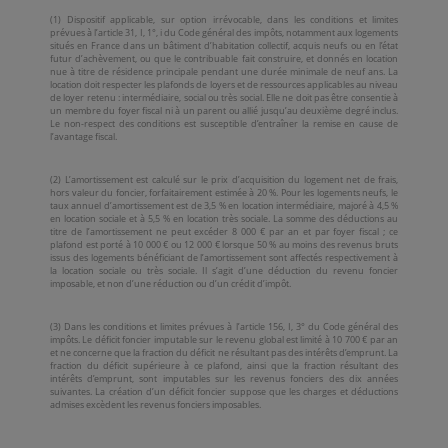
(1) Dispositif applicable, sur option irrévocable, dans les conditions et limites
prévues à l’article 31, I, 1°, i du Code général des impôts, notamment aux logements
situés en France dans un bâtiment d’habitation collectif, acquis neufs ou en l’état
futur d’achèvement, ou que le contribuable fait construire, et donnés en location
nue à titre de résidence principale pendant une durée minimale de neuf ans. La
location doit respecter les plafonds de loyers et de ressources applicables au niveau
de loyer retenu : intermédiaire, social ou très social. Elle ne doit pas être consentie à
un membre du foyer fiscal ni à un parent ou allié jusqu’au deuxième degré inclus.
Le non-respect des conditions est susceptible d’entraîner la remise en cause de
l’avantage fiscal.
(2) L’amortissement est calculé sur le prix d’acquisition du logement net de frais,
hors valeur du foncier, forfaitairement estimée à 20 %. Pour les logements neufs, le
taux annuel d’amortissement est de 3,5 % en location intermédiaire, majoré à 4,5 %
en location sociale et à 5,5 % en location très sociale. La somme des déductions au
titre de l’amortissement ne peut excéder 8 000 € par an et par foyer fiscal ; ce
plafond est porté à 10 000 € ou 12 000 € lorsque 50 % au moins des revenus bruts
issus des logements bénéficiant de l’amortissement sont affectés respectivement à
la location sociale ou très sociale. Il s’agit d’une déduction du revenu foncier
imposable, et non d’une réduction ou d’un crédit d’impôt.
(3) Dans les conditions et limites prévues à l’article 156, I, 3° du Code général des
impôts. Le déficit foncier imputable sur le revenu global est limité à 10 700 € par an
et ne concerne que la fraction du déficit ne résultant pas des intérêts d’emprunt. La
fraction du déficit supérieure à ce plafond, ainsi que la fraction résultant des
intérêts d’emprunt, sont imputables sur les revenus fonciers des dix années
suivantes. La création d’un déficit foncier suppose que les charges et déductions
admises excèdent les revenus fonciers imposables.