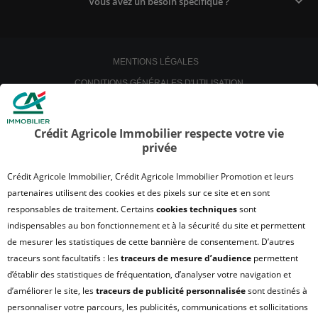
Vous avez un besoin spécifique ?
MENTIONS LÉGALES
CONDITIONS GÉNÉRALES D'UTILISATION
POLITIQUE DE CONFIDENTIALITÉ
POLITIQUE DE PROTECTION DES DONNÉES
Crédit Agricole Immobilier respecte votre vie
privée
SATISFACTION CLIENT
RETROUVER VOS ESPACES CLIENTS
Crédit Agricole Immobilier, Crédit Agricole Immobilier Promotion et leurs
UN PROBLÈME SUR LE SITE ?
partenaires utilisent des cookies et des pixels sur ce site et en sont
responsables de traitement. Certains
cookies techniques
sont
PLAN DU SITE
indispensables au bon fonctionnement et à la sécurité du site et permettent
FAQ - ACHAT
de mesurer les statistiques de cette bannière de consentement. D’autres
QUI SOMMES NOUS ?
traceurs sont facultatifs : les
traceurs de mesure d’audience
permettent
d’établir des statistiques de fréquentation, d’analyser votre navigation et
MODULE DE GESTION DES COOKIES
d’améliorer le site, les
traceurs de publicité personnalisée
sont destinés à
HONORAIRES TRANSACTION
personnaliser votre parcours, les publicités, communications et sollicitations
HONORAIRES LOCATION