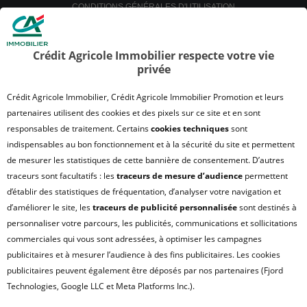
CONDITIONS GÉNÉRALES D'UTILISATION
POLITIQUE DE CONFIDENTIALITÉ
POLITIQUE DE PROTECTION DES DONNÉES
Crédit Agricole Immobilier respecte votre vie
privée
SATISFACTION CLIENT
RETROUVER VOS ESPACES CLIENTS
Crédit Agricole Immobilier, Crédit Agricole Immobilier Promotion et leurs
UN PROBLÈME SUR LE SITE ?
partenaires utilisent des cookies et des pixels sur ce site et en sont
responsables de traitement. Certains
cookies techniques
sont
PLAN DU SITE
indispensables au bon fonctionnement et à la sécurité du site et permettent
FAQ - ACHAT
de mesurer les statistiques de cette bannière de consentement. D’autres
QUI SOMMES NOUS ?
traceurs sont facultatifs : les
traceurs de mesure d’audience
permettent
d’établir des statistiques de fréquentation, d’analyser votre navigation et
MODULE DE GESTION DES COOKIES
d’améliorer le site, les
traceurs de publicité personnalisée
sont destinés à
HONORAIRES TRANSACTION
personnaliser votre parcours, les publicités, communications et sollicitations
HONORAIRES LOCATION
commerciales qui vous sont adressées, à optimiser les campagnes
publicitaires et à mesurer l’audience à des fins publicitaires. Les cookies
HONORAIRES GESTION LOCATIVE
publicitaires peuvent également être déposés par nos partenaires (Fjord
GESTION DE VOS DONNÉES PERSONNELLES
Technologies, Google LLC et Meta Platforms Inc.).
NOUS REJOINDRE