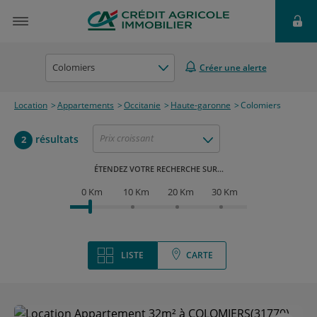
Colomiers
Créer une alerte
Location
Appartements
Occitanie
Haute-garonne
Colomiers
Prix croissant
résultats
2
ÉTENDEZ VOTRE RECHERCHE SUR...
0 Km
10 Km
20 Km
30 Km
LISTE
CARTE