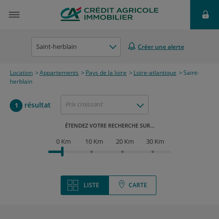
Saint-herblain
Créer une alerte
Location
Appartements
Pays de la loire
Loire-atlantique
Saint-
herblain
Prix croissant
résultat
1
ÉTENDEZ VOTRE RECHERCHE SUR...
0 Km
10 Km
20 Km
30 Km
LISTE
CARTE