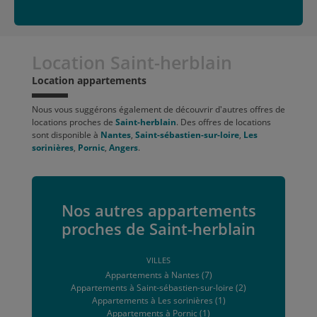
Location Saint-herblain
Location appartements
Nous vous suggérons également de découvrir d'autres offres de
locations proches de
Saint-herblain
. Des offres de locations
sont disponible à
Nantes
,
Saint-sébastien-sur-loire
,
Les
sorinières
,
Pornic
,
Angers
.
Nos autres appartements
proches de Saint-herblain
VILLES
Appartements à Nantes (7)
Appartements à Saint-sébastien-sur-loire (2)
Appartements à Les sorinières (1)
Appartements à Pornic (1)