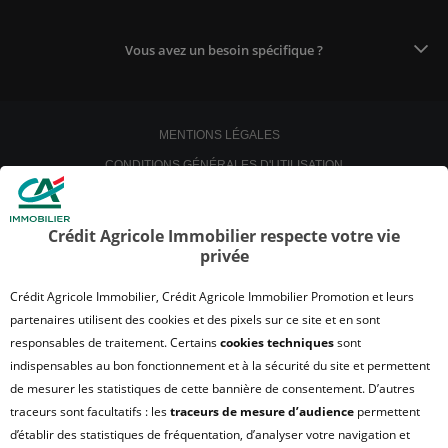
Vous avez un besoin spécifique ?
MENTIONS LÉGALES
CONDITIONS GÉNÉRALES D'UTILISATION
POLITIQUE DE CONFIDENTIALITÉ
POLITIQUE DE PROTECTION DES DONNÉES
Crédit Agricole Immobilier respecte votre vie
privée
SATISFACTION CLIENT
RETROUVER VOS ESPACES CLIENTS
Crédit Agricole Immobilier, Crédit Agricole Immobilier Promotion et leurs
UN PROBLÈME SUR LE SITE ?
partenaires utilisent des cookies et des pixels sur ce site et en sont
responsables de traitement. Certains
cookies techniques
sont
PLAN DU SITE
indispensables au bon fonctionnement et à la sécurité du site et permettent
FAQ - ACHAT
de mesurer les statistiques de cette bannière de consentement. D’autres
QUI SOMMES NOUS ?
traceurs sont facultatifs : les
traceurs de mesure d’audience
permettent
d’établir des statistiques de fréquentation, d’analyser votre navigation et
MODULE DE GESTION DES COOKIES