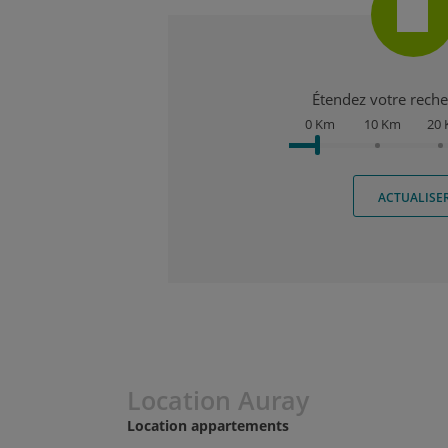
Étendez votre recher
0 Km
10 Km
20
ACTUALISE
Location Auray
Location appartements