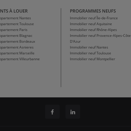
NTS À LOUER
PROGRAMMES NEUFS
Appartement Nantes
Immobilier neuf Île-de-France
Appartement Toulouse
Immobilier neuf Aquitaine
ppartement Paris
Immobilier neuf Rhône-Alpes
Appartement Blagnac
Immobilier neuf Provence-Alpes-Côte
Appartement Bordeaux
D'Azur
ppartement Asnieres
Immobilier neuf Nantes
ppartement Marseille
Immobilier neuf Toulouse
ppartement Villeurbanne
Immobilier neuf Montpellier