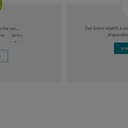
Des biens relatifs à v
che sur...
disponible
 Km
30 Km
VOI
R