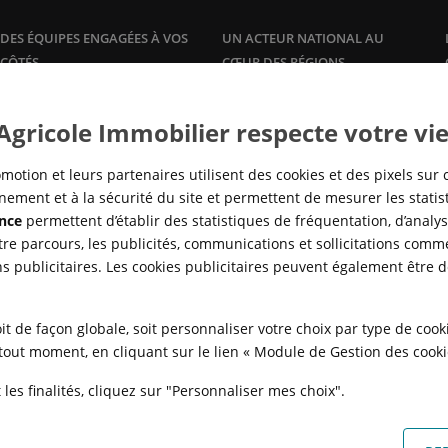
DES ÉQUIPES ENGAGÉES À VOS
UN ACTEUR NATIONAL AU
CÔTÉS
CŒUR DES RÉGIONS
Plus qu'un promoteur, Crédit
Une offre de logements à la
vente
Agricole Immobilier accompagne
et à la
location
, dans les grandes
 Agricole Immobilier respecte votre vie
ses clients propriétaires avec des
agglomérations, en adéquation
offres et services sur mesure :
avec la réalité des marchés locaux
gestion
locative, syndic de
pour répondre à tous les besoins
motion et leurs partenaires utilisent des cookies et des pixels sur 
copropriété,…
en logement, de partout en
ement et à la sécurité du site et permettent de mesurer les stati
France.
nce
permettent d’établir des statistiques de fréquentation, d’analyse
re parcours, les publicités, communications et sollicitations comme
ns publicitaires. Les cookies publicitaires peuvent également être 
it de façon globale, soit personnaliser votre choix par type de coo
à tout moment, en cliquant sur le lien « Module de Gestion des cook
les finalités, cliquez sur "Personnaliser mes choix".
N
POLITIQUE DE CONFIDENTIALITÉ
POLITIQUE DE PROTECTION DES
FAQ - ACHAT
QUI SOMMES NOUS ?
MODULE DE GESTION DES COO