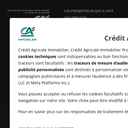
UN PROMOTEUR QUI A FAIT
SES PREUVES
Acteur responsable et innovant en
aménagement, construction et
Crédit
vente de logements neufs
depuis
25 ans.
Crédit Agricole Immobilier, Crédit Agricole Immobilier Pro
cookies techniques
sont indispensables au bon fonctionn
traceurs sont facultatifs : les
traceurs de mesure d’audie
publicité personnalisée
sont destinés à personnaliser vot
campagnes publicitaires et à mesurer l’audience à des fi
LLC et Meta Platforms Inc.).
Vous pouvez accepter ou refuser les cookies facultatifs so
navigation sur notre site. Votre choix peut être modifié 
Pour en savoir plus sur les responsables de traitement et 
MENTIONS LÉGALES
CONDITIONS GÉNÉRALES D'UTILISATIO
CLIENTS
UN PROBLÈME SUR LE SITE ?
PLAN DU SITE