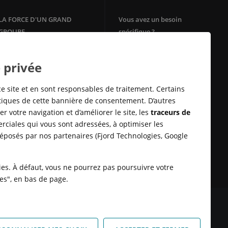
LA FORCE D'UN GRAND
Vous avez un besoin
GROUPE
spécifique ?
Votre agence immobilière
Filiale du groupe Crédit Agricole,
Crédit Agricole Immobilier
Square Habitat
 privée
bénéficie de la solidité et de
Mon Energie by CA
l'ancrage territorial d'un des
Télésurveillance
leaders de la
banque
de proximité
ce site et en sont responsables de traitement. Certains
en Europe.
Assurances Habitation
stiques de cette bannière de consentement. D’autres
E-immobilier
r votre navigation et d’améliorer le site, les
traceurs de
Crédit Sofinco
rciales qui vous sont adressées, à optimiser les
Square Habitat : Location
déposés par nos partenaires (Fjord Technologies, Google
logement
Rénovation énérgétique
Syndic en ligne Cotoit
kies. À défaut, vous ne pourrez pas poursuivre votre
ies", en bas de page.
 DONNÉES
SATISFACTION CLIENT
RETROUVER VOS ESPACES
KIES
HONORAIRES TRANSACTION
HONORAIRES LOCATION