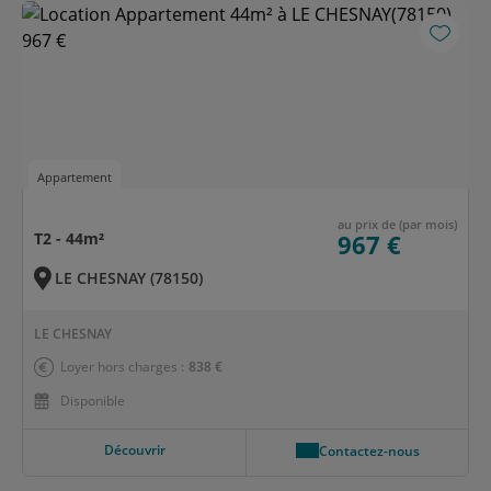
Appartement
au prix de (par mois)
T2 - 44m²
967 €
LE CHESNAY (78150)
LE CHESNAY
Loyer hors charges :
838 €
Disponible
Découvrir
Contactez-nous