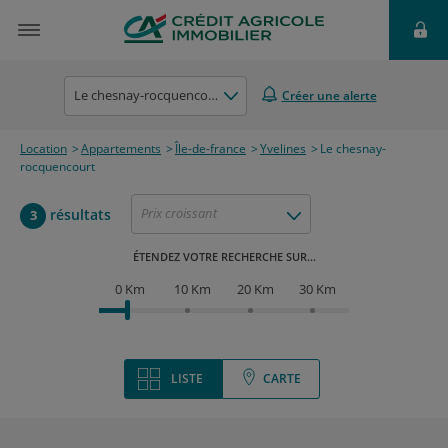
Le chesnay-rocquencourt
Créer une alerte
Location
Appartements
Île-de-france
Yvelines
Le chesnay-
rocquencourt
Prix croissant
résultats
3
ÉTENDEZ VOTRE RECHERCHE SUR...
0 Km
10 Km
20 Km
30 Km
LISTE
CARTE