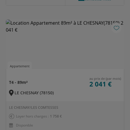
Appartement
au prix de (par mois)
T4 - 89m²
2 041 €
LE CHESNAY (78150)
LE CHESNAY/LES COMTESSES
Loyer hors charges :
1 758 €
Disponible