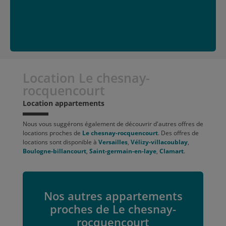
Location Le chesnay-
rocquencourt
Location appartements
Nous vous suggérons également de découvrir d'autres offres de
locations proches de
Le chesnay-rocquencourt
. Des offres de
locations sont disponible à
Versailles
,
Vélizy-villacoublay
,
Boulogne-billancourt
,
Saint-germain-en-laye
,
Clamart
.
Nos autres appartements
proches de Le chesnay-
rocquencourt