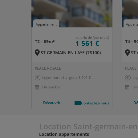
Appartement
Appart
au prix de (par mois)
T2 - 69m²
1 561 €
T4 - 
ST GERMAIN EN LAYE (78100)
ST 
PLACE ROYALE
PLACE 
Loyer hors charges :
1 401 €
Loy
Disponible
Dis
Découvrir
Dé
Contactez-nous
Location Saint-germain-en
Location appartements