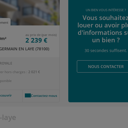
UN BIEN VOUS INTÉRESSE ?
Vous souhaite
ement
louer ou avoir p
d'informations s
au prix de (par mois)
un bien ?
90m²
2 239 €
GERMAIN EN LAYE (78100)
30 secondes suffisent.
ROYALE
NOUS CONTACTER
er hors charges :
2 021 €
ponible
couvrir
Contactez-nous
-laye