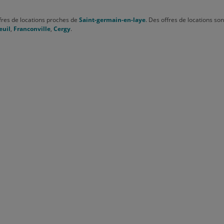
fres de locations proches de
Saint-germain-en-laye
. Des offres de locations son
euil
,
Franconville
,
Cergy
.