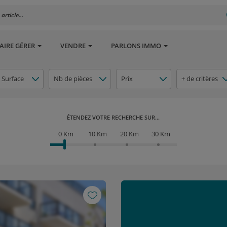
rticle...
AIRE GÉRER
VENDRE
PARLONS IMMO
Surface
Nb de pièces
Prix
+ de critères
ÉTENDEZ VOTRE RECHERCHE SUR...
0 Km
10 Km
20 Km
30 Km