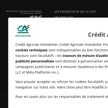
UN PROMOTEUR QUI A FAIT
SES PREUVES
Acteur responsable et innovant en
aménagement, construction et
Crédit
vente de logements neufs
depuis
25 ans.
Crédit Agricole Immobilier, Crédit Agricole Immobilier Pro
cookies techniques
sont indispensables au bon fonctionn
traceurs sont facultatifs : les
traceurs de mesure d’audie
publicité personnalisée
sont destinés à personnaliser vot
campagnes publicitaires et à mesurer l’audience à des fi
LLC et Meta Platforms Inc.).
Vous pouvez accepter ou refuser les cookies facultatifs so
navigation sur notre site. Votre choix peut être modifié 
Pour en savoir plus sur les responsables de traitement et 
MENTIONS LÉGALES
CONDITIONS GÉNÉRALES D'UTILISATIO
CLIENTS
UN PROBLÈME SUR LE SITE ?
PLAN DU SITE