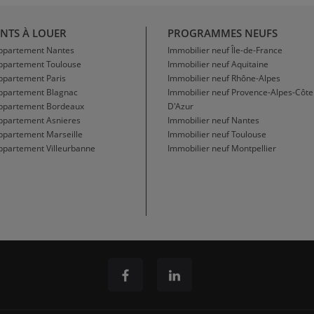
NTS À LOUER
PROGRAMMES NEUFS
Appartement Nantes
Immobilier neuf Île-de-France
Appartement Toulouse
Immobilier neuf Aquitaine
ppartement Paris
Immobilier neuf Rhône-Alpes
Appartement Blagnac
Immobilier neuf Provence-Alpes-Côte
Appartement Bordeaux
D'Azur
ppartement Asnieres
Immobilier neuf Nantes
ppartement Marseille
Immobilier neuf Toulouse
ppartement Villeurbanne
Immobilier neuf Montpellier