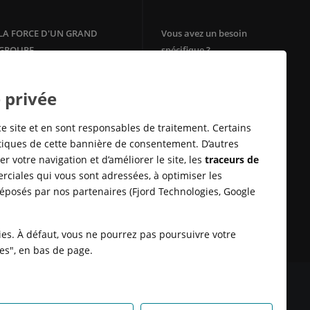
LA FORCE D'UN GRAND
Vous avez un besoin
GROUPE
spécifique ?
Votre agence immobilière
Filiale du groupe Crédit Agricole,
Crédit Agricole Immobilier
Square Habitat
 privée
bénéficie de la solidité et de
Mon Energie by CA
l'ancrage territorial d'un des
Télésurveillance
leaders de la
banque
de proximité
ce site et en sont responsables de traitement. Certains
en Europe.
Assurances Habitation
stiques de cette bannière de consentement. D’autres
E-immobilier
r votre navigation et d’améliorer le site, les
traceurs de
Crédit Sofinco
rciales qui vous sont adressées, à optimiser les
Square Habitat : Location
déposés par nos partenaires (Fjord Technologies, Google
logement
Rénovation énérgétique
Syndic en ligne Cotoit
kies. À défaut, vous ne pourrez pas poursuivre votre
ies", en bas de page.
 DONNÉES
SATISFACTION CLIENT
RETROUVER VOS ESPACES
KIES
HONORAIRES TRANSACTION
HONORAIRES LOCATION