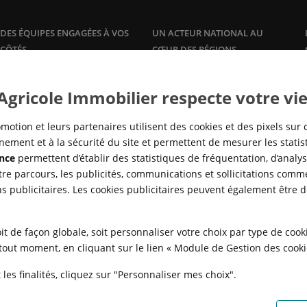
DES ÉQUIPES ENGAGÉES À VOS
UN ACTEUR NATIONAL AU
CÔTÉS
CŒUR DES RÉGIONS
Plus qu'un promoteur, Crédit
Une offre de logements à la
vente
Agricole Immobilier accompagne
et à la
location
, dans les grandes
 Agricole Immobilier respecte votre vie
ses clients propriétaires avec des
agglomérations, en adéquation
offres et services sur mesure :
avec la réalité des marchés locaux
gestion
locative, syndic de
pour répondre à tous les besoins
motion et leurs partenaires utilisent des cookies et des pixels sur 
copropriété,…
en logement, de partout en
ement et à la sécurité du site et permettent de mesurer les stati
France.
nce
permettent d’établir des statistiques de fréquentation, d’analyse
re parcours, les publicités, communications et sollicitations comme
ns publicitaires. Les cookies publicitaires peuvent également être 
it de façon globale, soit personnaliser votre choix par type de coo
à tout moment, en cliquant sur le lien « Module de Gestion des cook
les finalités, cliquez sur "Personnaliser mes choix".
N
POLITIQUE DE CONFIDENTIALITÉ
POLITIQUE DE PROTECTION DES
FAQ - ACHAT
QUI SOMMES NOUS ?
MODULE DE GESTION DES COO