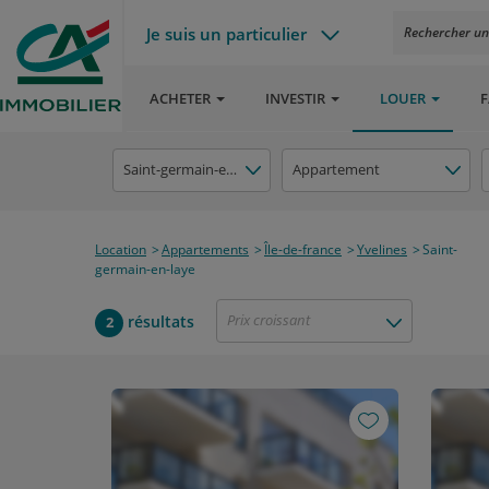
Je suis un particulier
Rechercher un a
ACHETER
INVESTIR
LOUER
F
Saint-germain-en-laye
Appartement
Location
Appartements
Île-de-france
Yvelines
Saint-
germain-en-laye
Prix croissant
résultats
2