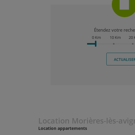
Étendez votre recher
0 Km
10 Km
20
ACTUALISE
Location Morières-lès-avi
Location appartements