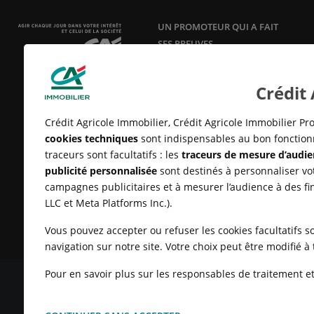
UN PROMOTEUR QUI A FAIT
SES PREUVES
Acteur responsable et innovant en
aménagement, construction et
Crédit
vente de logements neufs
depuis
25 ans.
Crédit Agricole Immobilier, Crédit Agricole Immobilier Pro
cookies techniques
sont indispensables au bon fonctionn
traceurs sont facultatifs : les
traceurs de mesure d’audie
publicité personnalisée
sont destinés à personnaliser vot
campagnes publicitaires et à mesurer l’audience à des fi
LLC et Meta Platforms Inc.).
Vous pouvez accepter ou refuser les cookies facultatifs so
navigation sur notre site. Votre choix peut être modifié 
Pour en savoir plus sur les responsables de traitement et 
MENTIONS LÉGALES
CONDITIONS GÉNÉRALES D'UTILISATIO
CLIENTS
UN PROBLÈME SUR LE SITE ?
PLAN DU SITE