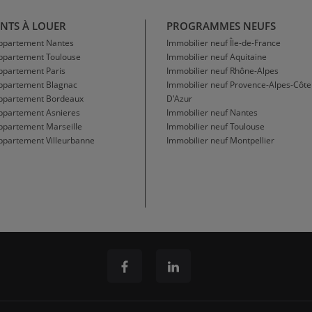
NTS À LOUER
PROGRAMMES NEUFS
Appartement Nantes
Immobilier neuf Île-de-France
Appartement Toulouse
Immobilier neuf Aquitaine
ppartement Paris
Immobilier neuf Rhône-Alpes
Appartement Blagnac
Immobilier neuf Provence-Alpes-Côte
Appartement Bordeaux
D'Azur
ppartement Asnieres
Immobilier neuf Nantes
ppartement Marseille
Immobilier neuf Toulouse
ppartement Villeurbanne
Immobilier neuf Montpellier