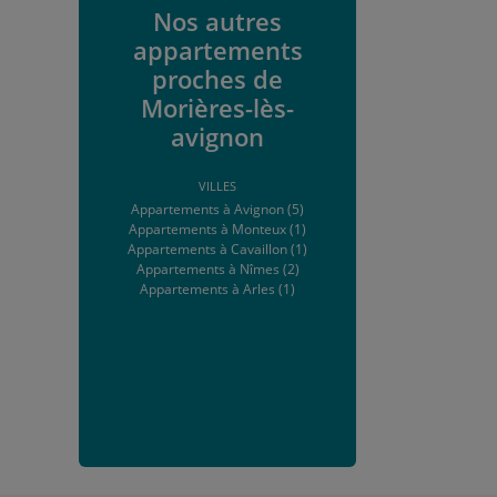
Nos autres
appartements
proches de
Morières-lès-
avignon
VILLES
Appartements à Avignon (5)
Appartements à Monteux (1)
Appartements à Cavaillon (1)
Appartements à Nîmes (2)
Appartements à Arles (1)