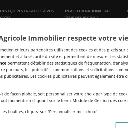
DES ÉQUIPES ENGAGÉES À VOS
UN ACTEUR NATIONAL AU
CÔTÉS
CŒUR DES RÉGIONS
Plus qu'un promoteur, Crédit
Une offre de logements à la
vente
Agricole Immobilier accompagne
et à la
location
, dans les grandes
 Agricole Immobilier respecte votre vie
ses clients propriétaires avec des
agglomérations, en adéquation
offres et services sur mesure :
avec la réalité des marchés locaux
gestion
locative, syndic de
pour répondre à tous les besoins
motion et leurs partenaires utilisent des cookies et des pixels sur 
copropriété,…
en logement, de partout en
ement et à la sécurité du site et permettent de mesurer les stati
France.
nce
permettent d’établir des statistiques de fréquentation, d’analyse
re parcours, les publicités, communications et sollicitations comme
ns publicitaires. Les cookies publicitaires peuvent également être 
it de façon globale, soit personnaliser votre choix par type de coo
à tout moment, en cliquant sur le lien « Module de Gestion des cook
les finalités, cliquez sur "Personnaliser mes choix".
N
POLITIQUE DE CONFIDENTIALITÉ
POLITIQUE DE PROTECTION DES
FAQ - ACHAT
QUI SOMMES NOUS ?
MODULE DE GESTION DES COO