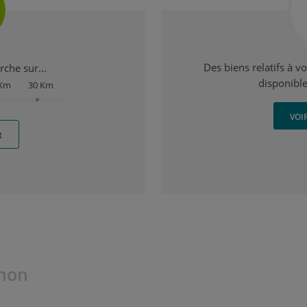
Des biens relatifs à v
che sur...
disponible
 Km
30 Km
VOI
R
gnon