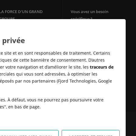
LA FORCE D'UN GRAND
Vous avez un besoin
GROUPE
spécifique ?
Votre agence immobilière
Filiale du groupe Crédit Agricole,
Crédit Agricole Immobilier
Square Habitat
 privée
bénéficie de la solidité et de
Mon Energie by CA
l'ancrage territorial d'un des
Télésurveillance
leaders de la
banque
de proximité
ce site et en sont responsables de traitement. Certains
en Europe.
Assurances Habitation
stiques de cette bannière de consentement. D’autres
E-immobilier
r votre navigation et d’améliorer le site, les
traceurs de
Crédit Sofinco
rciales qui vous sont adressées, à optimiser les
Square Habitat : Location
déposés par nos partenaires (Fjord Technologies, Google
logement
Rénovation énérgétique
Syndic en ligne Cotoit
kies. À défaut, vous ne pourrez pas poursuivre votre
ies", en bas de page.
 DONNÉES
SATISFACTION CLIENT
RETROUVER VOS ESPACES
KIES
HONORAIRES TRANSACTION
HONORAIRES LOCATION