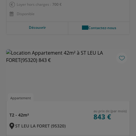
Loyer hors charges :
700 €
Disponible
Découvrir
Contactez-nous
Appartement
au prix de (par mois)
T2 - 42m²
843 €
ST LEU LA FORET (95320)