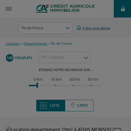
Île-de-france
Créer une alerte
Location
Appartements
Île-de-france
Prix croissant
résultats
145
ÉTENDEZ VOTRE RECHERCHE SUR...
0 Km
10 Km
20 Km
30 Km
LISTE
CARTE