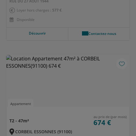
RUE DU 27 AOUT 1944
Loyer hors charges :
577 €
Disponible
Découvrir
Contactez-nous
Appartement
au prix de (par mois)
T2 - 47m²
674 €
CORBEIL ESSONNES (91100)