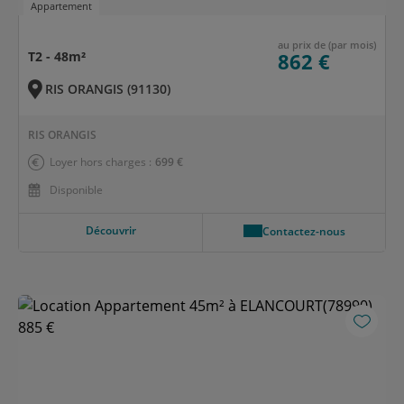
Appartement
au prix de (par mois)
T2 - 48m²
862 €
RIS ORANGIS (91130)
RIS ORANGIS
Loyer hors charges :
699 €
Disponible
Découvrir
Contactez-nous