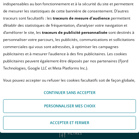
indispensables au bon fonctionnement et à la sécurité du site et permettent
VOIR PLUS
de mesurer les statistiques de cette bannière de consentement. D’autres
traceurs sont facultatifs : les
traceurs de mesure d’audience
permettent
d’établir des statistiques de fréquentation, d’analyser votre navigation et
Location appartement Ile-de-
d’améliorer le site, les
traceurs de publicité personnalisée
sont destinés à
france
personnaliser votre parcours, les publicités, communications et sollicitations
commerciales qui vous sont adressées, à optimiser les campagnes
A la recherche d’un appartement à louer en Ile-de-
publicitaires et à mesurer l’audience à des fins publicitaires. Les cookies
France ? Crédit Agricole Immobilier vous aide à
publicitaires peuvent également être déposés par nos partenaires (Fjord
trouver la location qui vous convient.
Technologies, Google LLC et Meta Platforms Inc.).
LA LOCATION D’UN APPARTEMENT EN
Vous pouvez accepter ou refuser les cookies facultatifs soit de façon globale,
ÎLE-DE-FRANCE
soit personnaliser votre choix par type de cookies. À défaut, vous ne pourrez
CONTINUER SANS ACCEPTER
pas poursuivre votre navigation sur notre site. Votre choix peut être modifié
Vous recherchez un logement en location en Île-de-France ? Au
à tout moment, en cliquant sur le lien « Module de Gestion des cookies", en
PERSONNALISER MES CHOIX
Crédit Agricole immobilier, nos conseillers vous aident pour
bas de page.
vous permettre de trouver le logement qui vous correspond le
mieux.
Pour en savoir plus sur les responsables de traitement et les finalités, cliquez
ACCEPTER ET FERMER
sur "Personnaliser mes choix".
La demande de location en Île-de-France est, comme un peu
FILTRES
partout en France, en forte croissance. Il est parfois complexe