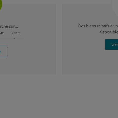
Des biens relatifs à v
che sur...
disponible
 Km
30 Km
VOI
R