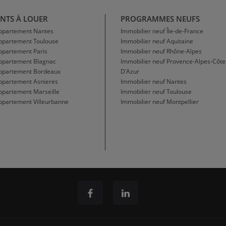
NTS À LOUER
PROGRAMMES NEUFS
Appartement Nantes
Immobilier neuf Île-de-France
Appartement Toulouse
Immobilier neuf Aquitaine
ppartement Paris
Immobilier neuf Rhône-Alpes
Appartement Blagnac
Immobilier neuf Provence-Alpes-Côte
Appartement Bordeaux
D'Azur
ppartement Asnieres
Immobilier neuf Nantes
ppartement Marseille
Immobilier neuf Toulouse
ppartement Villeurbanne
Immobilier neuf Montpellier