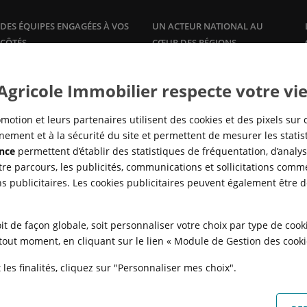
DES ÉQUIPES ENGAGÉES À VOS
UN ACTEUR NATIONAL AU
CÔTÉS
CŒUR DES RÉGIONS
Plus qu'un promoteur, Crédit
Une offre de logements à la
vente
Agricole Immobilier accompagne
et à la
location
, dans les grandes
 Agricole Immobilier respecte votre vie
ses clients propriétaires avec des
agglomérations, en adéquation
offres et services sur mesure :
avec la réalité des marchés locaux
gestion
locative, syndic de
pour répondre à tous les besoins
motion et leurs partenaires utilisent des cookies et des pixels sur 
copropriété,…
en logement, de partout en
ement et à la sécurité du site et permettent de mesurer les stati
France.
nce
permettent d’établir des statistiques de fréquentation, d’analyse
re parcours, les publicités, communications et sollicitations comme
ns publicitaires. Les cookies publicitaires peuvent également être 
it de façon globale, soit personnaliser votre choix par type de coo
à tout moment, en cliquant sur le lien « Module de Gestion des cook
les finalités, cliquez sur "Personnaliser mes choix".
N
POLITIQUE DE CONFIDENTIALITÉ
POLITIQUE DE PROTECTION DES
FAQ - ACHAT
QUI SOMMES NOUS ?
MODULE DE GESTION DES COO