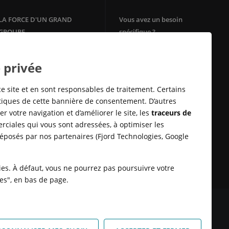
LA FORCE D'UN GRAND
Vous avez un besoin
GROUPE
spécifique ?
Votre agence immobilière
Filiale du groupe Crédit Agricole,
Crédit Agricole Immobilier
Square Habitat
 privée
bénéficie de la solidité et de
Mon Energie by CA
l'ancrage territorial d'un des
Télésurveillance
leaders de la
banque
de proximité
ce site et en sont responsables de traitement. Certains
en Europe.
Assurances Habitation
stiques de cette bannière de consentement. D’autres
E-immobilier
r votre navigation et d’améliorer le site, les
traceurs de
Crédit Sofinco
rciales qui vous sont adressées, à optimiser les
Square Habitat : Location
déposés par nos partenaires (Fjord Technologies, Google
logement
Rénovation énérgétique
Syndic en ligne Cotoit
kies. À défaut, vous ne pourrez pas poursuivre votre
ies", en bas de page.
 DONNÉES
SATISFACTION CLIENT
RETROUVER VOS ESPACES
KIES
HONORAIRES TRANSACTION
HONORAIRES LOCATION