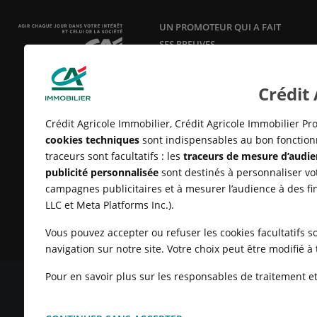
UN PROMOTEUR QUI A FAIT
SES PREUVES
Acteur responsable et innovant en
aménagement, construction et
Crédit
vente de logements neufs
depuis
25 ans.
Crédit Agricole Immobilier, Crédit Agricole Immobilier Pro
cookies techniques
sont indispensables au bon fonctionn
traceurs sont facultatifs : les
traceurs de mesure d’audie
publicité personnalisée
sont destinés à personnaliser vot
campagnes publicitaires et à mesurer l’audience à des fi
LLC et Meta Platforms Inc.).
Vous pouvez accepter ou refuser les cookies facultatifs so
navigation sur notre site. Votre choix peut être modifié 
Pour en savoir plus sur les responsables de traitement et 
MENTIONS LÉGALES
CONDITIONS GÉNÉRALES D'UTILISATIO
CLIENTS
UN PROBLÈME SUR LE SITE ?
PLAN DU SITE