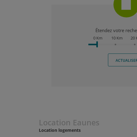
Étendez votre recher
0 Km
10 Km
20
ACTUALISE
Location Eaunes
Location logements