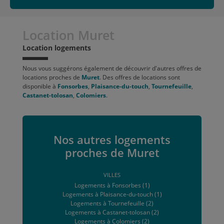
Location Muret
Location logements
Nous vous suggérons également de découvrir d'autres offres de
locations proches de
Muret
. Des offres de locations sont
disponible à
Fonsorbes
,
Plaisance-du-touch
,
Tournefeuille
,
Castanet-tolosan
,
Colomiers
.
Nos autres logements
proches de Muret
VILLES
Logements à Fonsorbes (1)
Logements à Plaisance-du-touch (1)
Logements à Tournefeuille (2)
Logements à Castanet-tolosan (2)
Logements à Colomiers (2)