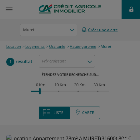
Muret
Créer une alerte
Location
Logements
Occitanie
Haute-garonne
Muret
Prix croissant
résultat
1
ÉTENDEZ VOTRE RECHERCHE SUR...
0 Km
10 Km
20 Km
30 Km
LISTE
CARTE