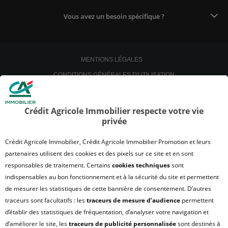
Vous avez un besoin spécifique ?
MENTIONS LÉGALES
CONDITIONS GÉNÉRALES D'UTILISATION
POLITIQUE DE CONFIDENTIALITÉ
POLITIQUE DE PROTECTION DES DONNÉES
Crédit Agricole Immobilier respecte votre vie
privée
SATISFACTION CLIENT
RETROUVER VOS ESPACES CLIENTS
Crédit Agricole Immobilier, Crédit Agricole Immobilier Promotion et leurs
UN PROBLÈME SUR LE SITE ?
partenaires utilisent des cookies et des pixels sur ce site et en sont
responsables de traitement. Certains
cookies techniques
sont
PLAN DU SITE
indispensables au bon fonctionnement et à la sécurité du site et permettent
FAQ - ACHAT
de mesurer les statistiques de cette bannière de consentement. D’autres
QUI SOMMES NOUS ?
traceurs sont facultatifs : les
traceurs de mesure d’audience
permettent
d’établir des statistiques de fréquentation, d’analyser votre navigation et
MODULE DE GESTION DES COOKIES
d’améliorer le site, les
traceurs de publicité personnalisée
sont destinés à
HONORAIRES TRANSACTION