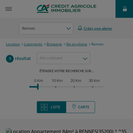
Rennes
Créer une alerte
Location
Logements
Bretagne
Ille-et-vilaine
Rennes
Prix croissant
résultat
1
ÉTENDEZ VOTRE RECHERCHE SUR...
0 Km
10 Km
20 Km
30 Km
LISTE
CARTE