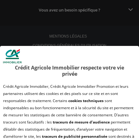
Vous avez un besoin spécifique ?
MENTIONS LÉGALES
CONDITIONS GÉNÉRALES D'UTILISATION
POLITIQUE DE CONFIDENTIALITÉ
POLITIQUE DE PROTECTION DES DONNÉES
Crédit Agricole Immobilier respecte votre vie
privée
SATISFACTION CLIENT
RETROUVER VOS ESPACES CLIENTS
Crédit Agricole Immobilier, Crédit Agricole Immobilier Promotion et leurs
UN PROBLÈME SUR LE SITE ?
partenaires utilisent des cookies et des pixels sur ce site et en sont
responsables de traitement. Certains
cookies techniques
sont
PLAN DU SITE
indispensables au bon fonctionnement et à la sécurité du site et permettent
FAQ - ACHAT
de mesurer les statistiques de cette bannière de consentement. D’autres
QUI SOMMES NOUS ?
traceurs sont facultatifs : les
traceurs de mesure d’audience
permettent
d’établir des statistiques de fréquentation, d’analyser votre navigation et
MODULE DE GESTION DES COOKIES
d’améliorer le site, les
traceurs de publicité personnalisée
sont destinés à
HONORAIRES TRANSACTION