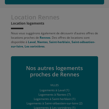
Location Rennes
Location logements
Nous vous suggérons également de découvrir d'autres offres de
locations proches de
Rennes
. Des offres de locations sont
disponible à
Laval
,
Nantes
,
Saint-herblain
,
Saint-sébastien-
sur-loire
,
Les sorinières
.
Nos autres logements
proches de Rennes
VILLES
Logements à Laval (1)
Logements à Nantes (7)
Logements à Saint-herblain (1)
Logements à Saint-sébastien-sur-loire (2)
Logements à Les sorinières (1)