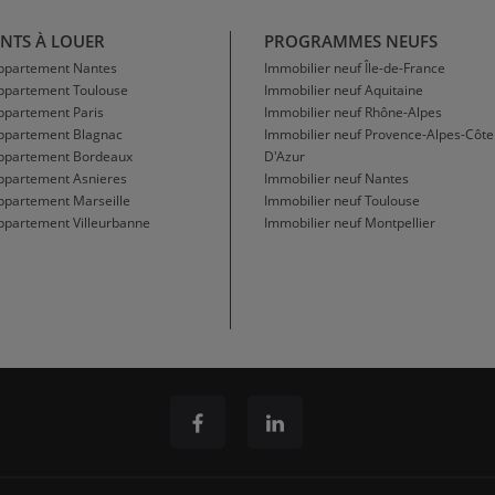
NTS À LOUER
PROGRAMMES NEUFS
Appartement Nantes
Immobilier neuf Île-de-France
Appartement Toulouse
Immobilier neuf Aquitaine
ppartement Paris
Immobilier neuf Rhône-Alpes
Appartement Blagnac
Immobilier neuf Provence-Alpes-Côte
Appartement Bordeaux
D'Azur
ppartement Asnieres
Immobilier neuf Nantes
ppartement Marseille
Immobilier neuf Toulouse
ppartement Villeurbanne
Immobilier neuf Montpellier