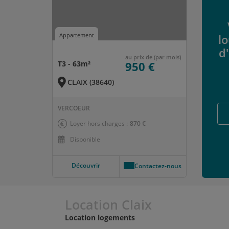
Appartement
lo
d
au prix de (par mois)
T3 - 63m²
950 €
CLAIX (38640)
VERCOEUR
Loyer hors charges :
870 €
Disponible
Découvrir
Contactez-nous
Location Claix
Location logements