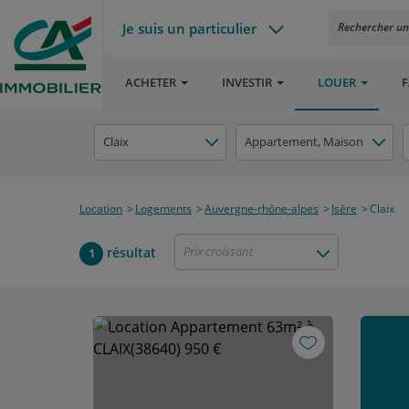
Je suis un particulier
Rechercher un a
ACHETER
INVESTIR
LOUER
F
Claix
Appartement
, Maison
Location
Logements
Auvergne-rhône-alpes
Isère
Claix
Prix croissant
résultat
1