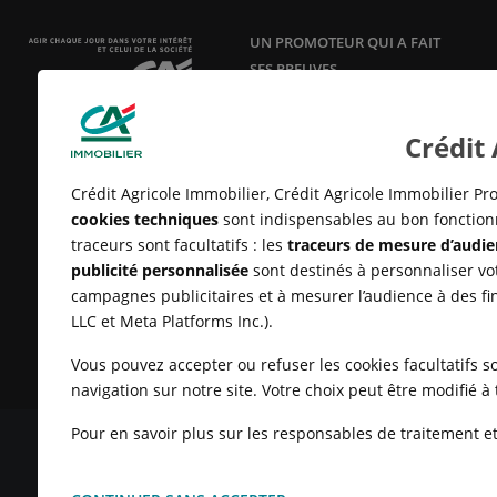
UN PROMOTEUR QUI A FAIT
SES PREUVES
Acteur responsable et innovant en
aménagement, construction et
Crédit
vente de logements neufs
depuis
25 ans.
Crédit Agricole Immobilier, Crédit Agricole Immobilier Pro
cookies techniques
sont indispensables au bon fonctionn
traceurs sont facultatifs : les
traceurs de mesure d’audie
publicité personnalisée
sont destinés à personnaliser vot
campagnes publicitaires et à mesurer l’audience à des fi
LLC et Meta Platforms Inc.).
Vous pouvez accepter ou refuser les cookies facultatifs so
navigation sur notre site. Votre choix peut être modifié 
Pour en savoir plus sur les responsables de traitement et 
MENTIONS LÉGALES
CONDITIONS GÉNÉRALES D'UTILISATIO
CLIENTS
UN PROBLÈME SUR LE SITE ?
PLAN DU SITE