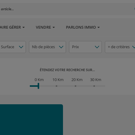
rticle...
AIRE GÉRER
VENDRE
PARLONS IMMO
Surface
Nb de pièces
Prix
+ de critères
ÉTENDEZ VOTRE RECHERCHE SUR...
0 Km
10 Km
20 Km
30 Km