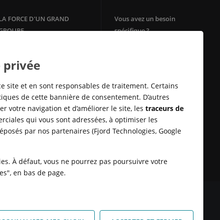
LA FORCE D'UN GRAND
Vous avez un besoin
GROUPE
spécifique ?
Votre agence immobilière
Filiale du groupe Crédit Agricole,
Crédit Agricole Immobilier
Square Habitat
 privée
bénéficie de la solidité et de
Mon Energie by CA
l'ancrage territorial d'un des
Télésurveillance
leaders de la
banque
de proximité
ce site et en sont responsables de traitement. Certains
en Europe.
Assurances Habitation
stiques de cette bannière de consentement. D’autres
E-immobilier
r votre navigation et d’améliorer le site, les
traceurs de
Crédit Sofinco
rciales qui vous sont adressées, à optimiser les
Square Habitat : Location
déposés par nos partenaires (Fjord Technologies, Google
logement
Rénovation énérgétique
Syndic en ligne Cotoit
kies. À défaut, vous ne pourrez pas poursuivre votre
ies", en bas de page.
 DONNÉES
SATISFACTION CLIENT
RETROUVER VOS ESPACES
KIES
HONORAIRES TRANSACTION
HONORAIRES LOCATION