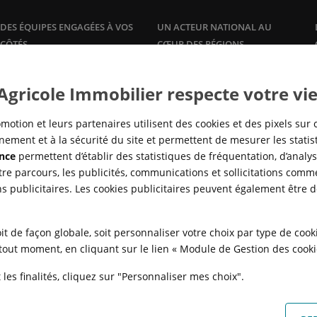
DES ÉQUIPES ENGAGÉES À VOS
UN ACTEUR NATIONAL AU
CÔTÉS
CŒUR DES RÉGIONS
Plus qu'un promoteur, Crédit
Une offre de logements à la
vente
Agricole Immobilier accompagne
et à la
location
, dans les grandes
 Agricole Immobilier respecte votre vie
ses clients propriétaires avec des
agglomérations, en adéquation
offres et services sur mesure :
avec la réalité des marchés locaux
gestion
locative, syndic de
pour répondre à tous les besoins
motion et leurs partenaires utilisent des cookies et des pixels sur 
copropriété,…
en logement, de partout en
ement et à la sécurité du site et permettent de mesurer les stati
France.
nce
permettent d’établir des statistiques de fréquentation, d’analyse
re parcours, les publicités, communications et sollicitations comme
ns publicitaires. Les cookies publicitaires peuvent également être 
it de façon globale, soit personnaliser votre choix par type de coo
à tout moment, en cliquant sur le lien « Module de Gestion des cook
les finalités, cliquez sur "Personnaliser mes choix".
N
POLITIQUE DE CONFIDENTIALITÉ
POLITIQUE DE PROTECTION DES
FAQ - ACHAT
QUI SOMMES NOUS ?
MODULE DE GESTION DES COO