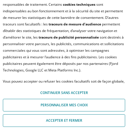
responsables de traitement. Certains
cookies techniques
sont
PLAN DU SITE
indispensables au bon fonctionnement et à la sécurité du site et permettent
FAQ - ACHAT
de mesurer les statistiques de cette bannière de consentement. D’autres
QUI SOMMES NOUS ?
traceurs sont facultatifs : les
traceurs de mesure d’audience
permettent
d’établir des statistiques de fréquentation, d’analyser votre navigation et
MODULE DE GESTION DES COOKIES
d’améliorer le site, les
traceurs de publicité personnalisée
sont destinés à
HONORAIRES TRANSACTION
personnaliser votre parcours, les publicités, communications et sollicitations
HONORAIRES LOCATION
commerciales qui vous sont adressées, à optimiser les campagnes
publicitaires et à mesurer l’audience à des fins publicitaires. Les cookies
HONORAIRES GESTION LOCATIVE
publicitaires peuvent également être déposés par nos partenaires (Fjord
GESTION DE VOS DONNÉES PERSONNELLES
Technologies, Google LLC et Meta Platforms Inc.).
NOUS REJOINDRE
Vous pouvez accepter ou refuser les cookies facultatifs soit de façon globale,
ACCESSIBILITÉ : NON CONFORME
soit personnaliser votre choix par type de cookies. À défaut, vous ne pourrez
© Crédit Agricole Immobilier – 12 place des États-Unis – 92545 Montrouge
CONTINUER SANS ACCEPTER
pas poursuivre votre navigation sur notre site. Votre choix peut être modifié
Cedex
à tout moment, en cliquant sur le lien « Module de Gestion des cookies", en
PERSONNALISER MES CHOIX
bas de page.
Pour en savoir plus sur les responsables de traitement et les finalités, cliquez
ACCEPTER ET FERMER
sur "Personnaliser mes choix".