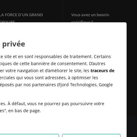
LA FORCE D'UN GRAND
Vous avez un besoin
GROUPE
spécifique ?
Votre agence immobilière
Filiale du groupe Crédit Agricole,
Crédit Agricole Immobilier
Square Habitat
 privée
bénéficie de la solidité et de
Mon Energie by CA
l'ancrage territorial d'un des
Télésurveillance
leaders de la
banque
de proximité
ce site et en sont responsables de traitement. Certains
en Europe.
Assurances Habitation
stiques de cette bannière de consentement. D’autres
E-immobilier
r votre navigation et d’améliorer le site, les
traceurs de
Crédit Sofinco
rciales qui vous sont adressées, à optimiser les
Square Habitat : Location
déposés par nos partenaires (Fjord Technologies, Google
logement
Rénovation énérgétique
Syndic en ligne Cotoit
kies. À défaut, vous ne pourrez pas poursuivre votre
ies", en bas de page.
 DONNÉES
SATISFACTION CLIENT
RETROUVER VOS ESPACES
KIES
HONORAIRES TRANSACTION
HONORAIRES LOCATION