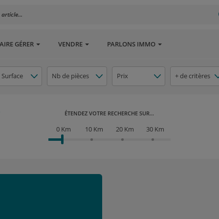
rticle...
AIRE GÉRER
VENDRE
PARLONS IMMO
Surface
Nb de pièces
Prix
+ de critères
ÉTENDEZ VOTRE RECHERCHE SUR...
0 Km
10 Km
20 Km
30 Km