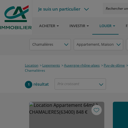
Je suis un particulier
Rechercher un a
ACHETER
INVESTIR
LOUER
F
Chamalières
Appartement
, Maison
Location
Logements
Auvergne-rhône-alpes
Puy-de-dôme
Chamalières
Prix croissant
résultat
1