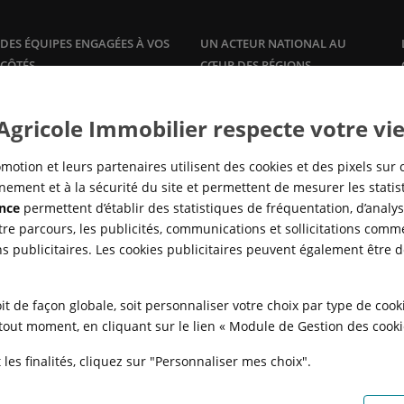
DES ÉQUIPES ENGAGÉES À VOS
UN ACTEUR NATIONAL AU
CÔTÉS
CŒUR DES RÉGIONS
Plus qu'un promoteur, Crédit
Une offre de logements à la
vente
Agricole Immobilier accompagne
et à la
location
, dans les grandes
 Agricole Immobilier respecte votre vie
ses clients propriétaires avec des
agglomérations, en adéquation
offres et services sur mesure :
avec la réalité des marchés locaux
gestion
locative, syndic de
pour répondre à tous les besoins
motion et leurs partenaires utilisent des cookies et des pixels sur 
copropriété,…
en logement, de partout en
ement et à la sécurité du site et permettent de mesurer les stati
France.
nce
permettent d’établir des statistiques de fréquentation, d’analyse
re parcours, les publicités, communications et sollicitations comme
ns publicitaires. Les cookies publicitaires peuvent également être 
it de façon globale, soit personnaliser votre choix par type de coo
à tout moment, en cliquant sur le lien « Module de Gestion des cook
les finalités, cliquez sur "Personnaliser mes choix".
N
POLITIQUE DE CONFIDENTIALITÉ
POLITIQUE DE PROTECTION DES
FAQ - ACHAT
QUI SOMMES NOUS ?
MODULE DE GESTION DES COO