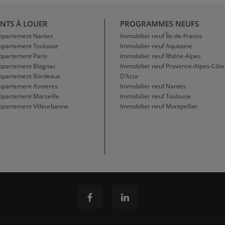
NTS À LOUER
PROGRAMMES NEUFS
Appartement Nantes
Immobilier neuf Île-de-France
Appartement Toulouse
Immobilier neuf Aquitaine
ppartement Paris
Immobilier neuf Rhône-Alpes
Appartement Blagnac
Immobilier neuf Provence-Alpes-Côte
Appartement Bordeaux
D'Azur
ppartement Asnieres
Immobilier neuf Nantes
ppartement Marseille
Immobilier neuf Toulouse
ppartement Villeurbanne
Immobilier neuf Montpellier