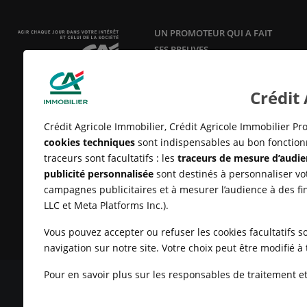
UN PROMOTEUR QUI A FAIT
SES PREUVES
Acteur responsable et innovant en
aménagement, construction et
Crédit
vente de logements neufs
depuis
25 ans.
Crédit Agricole Immobilier, Crédit Agricole Immobilier Pro
cookies techniques
sont indispensables au bon fonctionn
traceurs sont facultatifs : les
traceurs de mesure d’audie
publicité personnalisée
sont destinés à personnaliser vot
campagnes publicitaires et à mesurer l’audience à des fi
LLC et Meta Platforms Inc.).
Vous pouvez accepter ou refuser les cookies facultatifs so
navigation sur notre site. Votre choix peut être modifié 
Pour en savoir plus sur les responsables de traitement et 
MENTIONS LÉGALES
CONDITIONS GÉNÉRALES D'UTILISATIO
CLIENTS
UN PROBLÈME SUR LE SITE ?
PLAN DU SITE