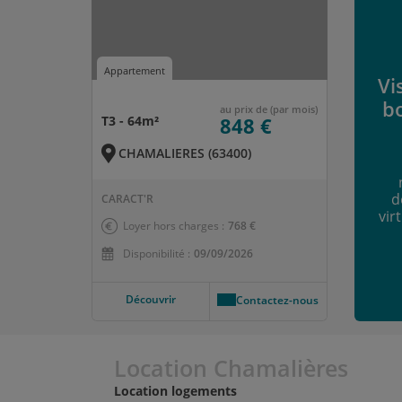
Appartement
Vi
b
au prix de (par mois)
T3 - 64m²
848 €
CHAMALIERES (63400)
d
CARACT'R
vir
Loyer hors charges :
768 €
Disponibilité :
09/09/2026
Découvrir
Contactez-nous
Location Chamalières
Location logements