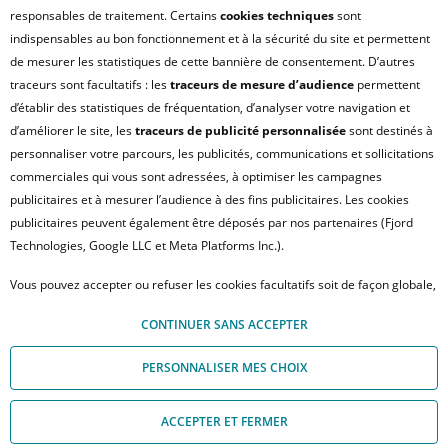
responsables de traitement. Certains
cookies techniques
sont
PLAN DU SITE
indispensables au bon fonctionnement et à la sécurité du site et permettent
FAQ - ACHAT
de mesurer les statistiques de cette bannière de consentement. D’autres
QUI SOMMES NOUS ?
traceurs sont facultatifs : les
traceurs de mesure d’audience
permettent
d’établir des statistiques de fréquentation, d’analyser votre navigation et
MODULE DE GESTION DES COOKIES
d’améliorer le site, les
traceurs de publicité personnalisée
sont destinés à
HONORAIRES TRANSACTION
personnaliser votre parcours, les publicités, communications et sollicitations
HONORAIRES LOCATION
commerciales qui vous sont adressées, à optimiser les campagnes
publicitaires et à mesurer l’audience à des fins publicitaires. Les cookies
HONORAIRES GESTION LOCATIVE
publicitaires peuvent également être déposés par nos partenaires (Fjord
GESTION DE VOS DONNÉES PERSONNELLES
Technologies, Google LLC et Meta Platforms Inc.).
NOUS REJOINDRE
Vous pouvez accepter ou refuser les cookies facultatifs soit de façon globale,
ACCESSIBILITÉ : NON CONFORME
soit personnaliser votre choix par type de cookies. À défaut, vous ne pourrez
© Crédit Agricole Immobilier – 12 place des États-Unis – 92545 Montrouge
CONTINUER SANS ACCEPTER
pas poursuivre votre navigation sur notre site. Votre choix peut être modifié
Cedex
à tout moment, en cliquant sur le lien « Module de Gestion des cookies", en
PERSONNALISER MES CHOIX
bas de page.
Pour en savoir plus sur les responsables de traitement et les finalités, cliquez
ACCEPTER ET FERMER
sur "Personnaliser mes choix".