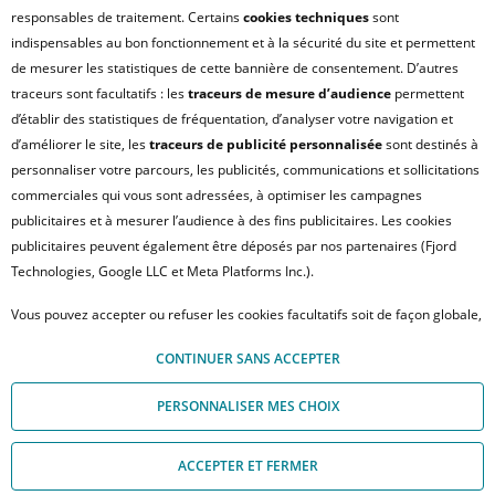
responsables de traitement. Certains
cookies techniques
sont
PLAN DU SITE
indispensables au bon fonctionnement et à la sécurité du site et permettent
FAQ - ACHAT
de mesurer les statistiques de cette bannière de consentement. D’autres
QUI SOMMES NOUS ?
traceurs sont facultatifs : les
traceurs de mesure d’audience
permettent
d’établir des statistiques de fréquentation, d’analyser votre navigation et
MODULE DE GESTION DES COOKIES
d’améliorer le site, les
traceurs de publicité personnalisée
sont destinés à
HONORAIRES TRANSACTION
personnaliser votre parcours, les publicités, communications et sollicitations
HONORAIRES LOCATION
commerciales qui vous sont adressées, à optimiser les campagnes
publicitaires et à mesurer l’audience à des fins publicitaires. Les cookies
HONORAIRES GESTION LOCATIVE
publicitaires peuvent également être déposés par nos partenaires (Fjord
GESTION DE VOS DONNÉES PERSONNELLES
Technologies, Google LLC et Meta Platforms Inc.).
NOUS REJOINDRE
Vous pouvez accepter ou refuser les cookies facultatifs soit de façon globale,
ACCESSIBILITÉ : NON CONFORME
soit personnaliser votre choix par type de cookies. À défaut, vous ne pourrez
© Crédit Agricole Immobilier – 12 place des États-Unis – 92545 Montrouge
CONTINUER SANS ACCEPTER
pas poursuivre votre navigation sur notre site. Votre choix peut être modifié
Cedex
à tout moment, en cliquant sur le lien « Module de Gestion des cookies", en
PERSONNALISER MES CHOIX
bas de page.
Pour en savoir plus sur les responsables de traitement et les finalités, cliquez
ACCEPTER ET FERMER
sur "Personnaliser mes choix".