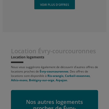
VOIR PLUS D'OFFRES
Location Évry-courcouronnes
Location logements
Nous vous suggérons également de découvrir d'autres offres de
locations proches de
Évry-courcouronnes
. Des offres de
locations sont disponible à
Ris-orangis
,
Corbeil-essonnes
,
Athis-mons
,
Brétigny-sur-orge
,
Arpajon
.
Nos autres logements
proches de Évry-