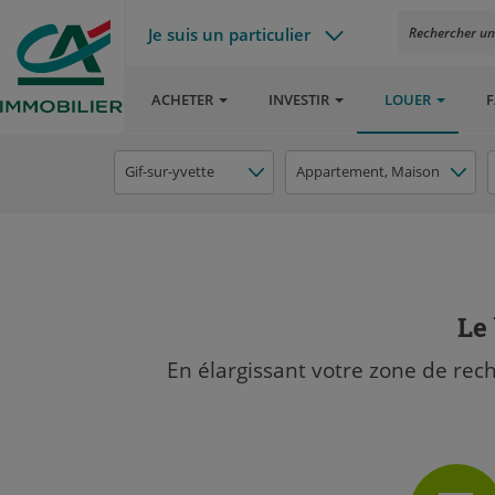
Je suis un particulier
Rechercher un a
ACHETER
INVESTIR
LOUER
F
Gif-sur-yvette
Appartement
, Maison
Le 
En élargissant votre zone de rec