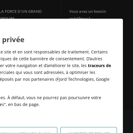
LA FORCE D'UN GRAND
Vous avez un besoin
GROUPE
spécifique ?
Votre agence immobilière
Filiale du groupe Crédit Agricole,
Crédit Agricole Immobilier
Square Habitat
 privée
bénéficie de la solidité et de
Mon Energie by CA
l'ancrage territorial d'un des
Télésurveillance
leaders de la
banque
de proximité
ce site et en sont responsables de traitement. Certains
en Europe.
Assurances Habitation
stiques de cette bannière de consentement. D’autres
E-immobilier
r votre navigation et d’améliorer le site, les
traceurs de
Crédit Sofinco
rciales qui vous sont adressées, à optimiser les
Square Habitat : Location
déposés par nos partenaires (Fjord Technologies, Google
logement
Rénovation énérgétique
Syndic en ligne Cotoit
kies. À défaut, vous ne pourrez pas poursuivre votre
ies", en bas de page.
 DONNÉES
SATISFACTION CLIENT
RETROUVER VOS ESPACES
KIES
HONORAIRES TRANSACTION
HONORAIRES LOCATION