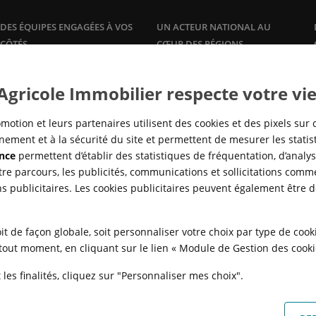
DES ÉQUIPES ENGAGÉES À VOS
UN ACTEUR NATIONAL AU
CÔTÉS
CŒUR DES RÉGIONS
Plus qu'un promoteur, Crédit
Une offre de logements à la
vente
Agricole Immobilier accompagne
et à la
location
, dans les grandes
 Agricole Immobilier respecte votre vie
ses clients propriétaires avec des
agglomérations, en adéquation
offres et services sur mesure :
avec la réalité des marchés locaux
gestion
locative, syndic de
pour répondre à tous les besoins
motion et leurs partenaires utilisent des cookies et des pixels sur 
copropriété,…
en logement, de partout en
ement et à la sécurité du site et permettent de mesurer les stati
France.
nce
permettent d’établir des statistiques de fréquentation, d’analyse
re parcours, les publicités, communications et sollicitations comme
ns publicitaires. Les cookies publicitaires peuvent également être 
it de façon globale, soit personnaliser votre choix par type de coo
à tout moment, en cliquant sur le lien « Module de Gestion des cook
les finalités, cliquez sur "Personnaliser mes choix".
N
POLITIQUE DE CONFIDENTIALITÉ
POLITIQUE DE PROTECTION DES
FAQ - ACHAT
QUI SOMMES NOUS ?
MODULE DE GESTION DES COO