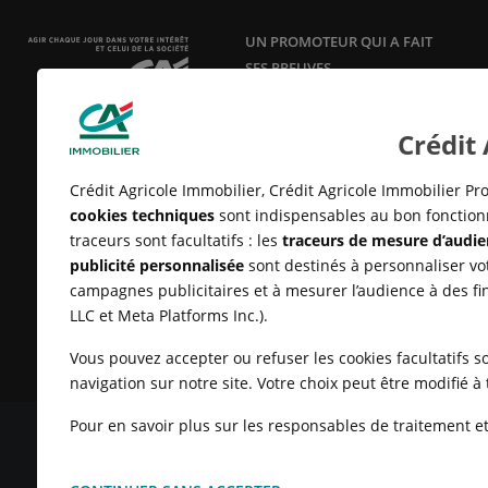
UN PROMOTEUR QUI A FAIT
SES PREUVES
Acteur responsable et innovant en
aménagement, construction et
Crédit
vente de logements neufs
depuis
25 ans.
Crédit Agricole Immobilier, Crédit Agricole Immobilier Pro
cookies techniques
sont indispensables au bon fonctionn
traceurs sont facultatifs : les
traceurs de mesure d’audie
publicité personnalisée
sont destinés à personnaliser vot
campagnes publicitaires et à mesurer l’audience à des fi
LLC et Meta Platforms Inc.).
Vous pouvez accepter ou refuser les cookies facultatifs so
navigation sur notre site. Votre choix peut être modifié 
Pour en savoir plus sur les responsables de traitement et 
MENTIONS LÉGALES
CONDITIONS GÉNÉRALES D'UTILISATIO
CLIENTS
UN PROBLÈME SUR LE SITE ?
PLAN DU SITE