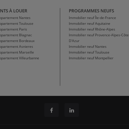
NTS À LOUER
PROGRAMMES NEUFS
Appartement Nantes
Immobilier neuf Île-de-France
Appartement Toulouse
Immobilier neuf Aquitaine
ppartement Paris
Immobilier neuf Rhône-Alpes
Appartement Blagnac
Immobilier neuf Provence-Alpes-Côte
Appartement Bordeaux
D'Azur
ppartement Asnieres
Immobilier neuf Nantes
ppartement Marseille
Immobilier neuf Toulouse
ppartement Villeurbanne
Immobilier neuf Montpellier