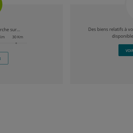
Des biens relatifs à v
che sur...
disponible
 Km
30 Km
VOI
R