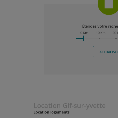
Étendez votre recher
0 Km
10 Km
20
ACTUALISE
Location Gif-sur-yvette
Location logements