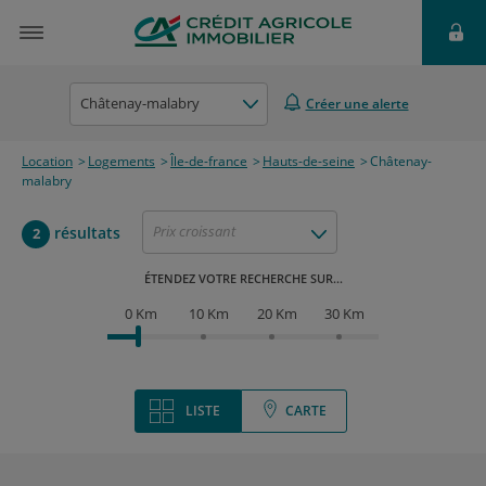
Châtenay-malabry
Créer une alerte
Location
Logements
Île-de-france
Hauts-de-seine
Châtenay-
malabry
Prix croissant
résultats
2
ÉTENDEZ VOTRE RECHERCHE SUR...
0 Km
10 Km
20 Km
30 Km
LISTE
CARTE