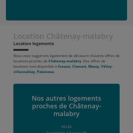
Location Châtenay-malabry
Location logements
Nous vous suggérons également de découvrir d'autres offres de
locations proches de
Châtenay-malabry
. Des offres de
locations sont disponible à
Sceaux
,
Clamart
,
Massy
,
Vélizy-
villacoublay
,
Palaiseau
.
Nos autres logements
proches de Châtenay-
malabry
VILLES
Logements à Sceaux (4)