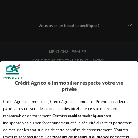
Vous avez un besoin spécifique ?
MENTIONS LÉGALES
CONDITIONS GÉNÉRALES D'UTILISATION
POLITIQUE DE CONFIDENTIALITÉ
POLITIQUE DE PROTECTION DES DONNÉES
Crédit Agricole Immobilier respecte votre vie
privée
SATISFACTION CLIENT
RETROUVER VOS ESPACES CLIENTS
Crédit Agricole Immobilier, Crédit Agricole Immobilier Promotion et leurs
UN PROBLÈME SUR LE SITE ?
partenaires utilisent des cookies et des pixels sur ce site et en sont
responsables de traitement. Certains
cookies techniques
sont
PLAN DU SITE
indispensables au bon fonctionnement et à la sécurité du site et permettent
FAQ - ACHAT
de mesurer les statistiques de cette bannière de consentement. D’autres
QUI SOMMES NOUS ?
traceurs sont facultatifs : les
traceurs de mesure d’audience
permettent