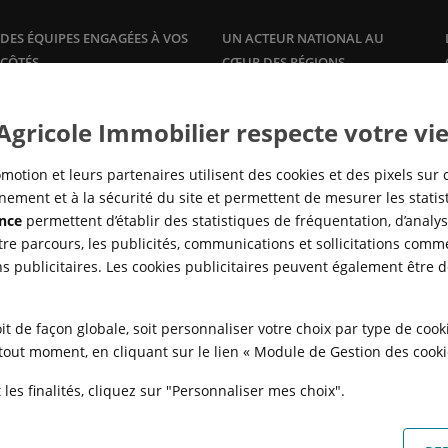
DES ÉQUIPES ENGAGÉES À VOS
UN ACTEUR NATIONAL AU
CÔTÉS
CŒUR DES RÉGIONS
Plus qu'un promoteur, Crédit
Une offre de logements à la
vente
Agricole Immobilier accompagne
et à la
location
, dans les grandes
 Agricole Immobilier respecte votre vie
ses clients propriétaires avec des
agglomérations, en adéquation
offres et services sur mesure :
avec la réalité des marchés locaux
gestion
locative, syndic de
pour répondre à tous les besoins
motion et leurs partenaires utilisent des cookies et des pixels sur 
copropriété,…
en logement, de partout en
ement et à la sécurité du site et permettent de mesurer les stati
France.
nce
permettent d’établir des statistiques de fréquentation, d’analyse
re parcours, les publicités, communications et sollicitations comme
ns publicitaires. Les cookies publicitaires peuvent également être 
it de façon globale, soit personnaliser votre choix par type de coo
à tout moment, en cliquant sur le lien « Module de Gestion des cook
les finalités, cliquez sur "Personnaliser mes choix".
N
POLITIQUE DE CONFIDENTIALITÉ
POLITIQUE DE PROTECTION DES
FAQ - ACHAT
QUI SOMMES NOUS ?
MODULE DE GESTION DES COO