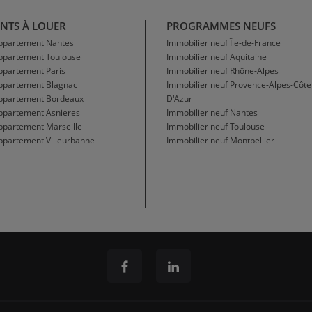
NTS À LOUER
PROGRAMMES NEUFS
Appartement Nantes
Immobilier neuf Île-de-France
Appartement Toulouse
Immobilier neuf Aquitaine
ppartement Paris
Immobilier neuf Rhône-Alpes
Appartement Blagnac
Immobilier neuf Provence-Alpes-Côte
Appartement Bordeaux
D'Azur
ppartement Asnieres
Immobilier neuf Nantes
ppartement Marseille
Immobilier neuf Toulouse
ppartement Villeurbanne
Immobilier neuf Montpellier