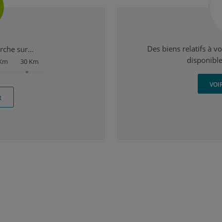
Des biens relatifs à v
che sur...
disponible
 Km
30 Km
VOI
R