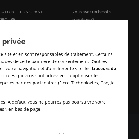
LA FORCE D'UN GRAND
Vous avez un besoin
GROUPE
spécifique ?
Votre agence immobilière
Filiale du groupe Crédit Agricole,
Crédit Agricole Immobilier
Square Habitat
 privée
bénéficie de la solidité et de
Mon Energie by CA
l'ancrage territorial d'un des
Télésurveillance
leaders de la
banque
de proximité
ce site et en sont responsables de traitement. Certains
en Europe.
Assurances Habitation
stiques de cette bannière de consentement. D’autres
E-immobilier
r votre navigation et d’améliorer le site, les
traceurs de
Crédit Sofinco
rciales qui vous sont adressées, à optimiser les
Square Habitat : Location
déposés par nos partenaires (Fjord Technologies, Google
logement
Rénovation énérgétique
Syndic en ligne Cotoit
kies. À défaut, vous ne pourrez pas poursuivre votre
ies", en bas de page.
 DONNÉES
SATISFACTION CLIENT
RETROUVER VOS ESPACES
KIES
HONORAIRES TRANSACTION
HONORAIRES LOCATION