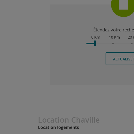
Étendez votre recher
0 Km
10 Km
20
ACTUALISE
Location Chaville
Location logements