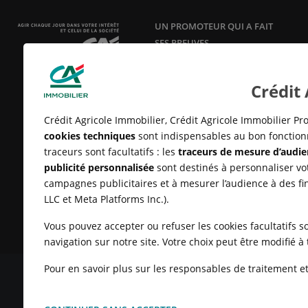
UN PROMOTEUR QUI A FAIT
SES PREUVES
Acteur responsable et innovant en
aménagement, construction et
Crédit
vente de logements neufs
depuis
25 ans.
Crédit Agricole Immobilier, Crédit Agricole Immobilier Pro
cookies techniques
sont indispensables au bon fonctionn
traceurs sont facultatifs : les
traceurs de mesure d’audie
publicité personnalisée
sont destinés à personnaliser vot
campagnes publicitaires et à mesurer l’audience à des fi
LLC et Meta Platforms Inc.).
Vous pouvez accepter ou refuser les cookies facultatifs so
navigation sur notre site. Votre choix peut être modifié 
Pour en savoir plus sur les responsables de traitement et 
MENTIONS LÉGALES
CONDITIONS GÉNÉRALES D'UTILISATIO
CLIENTS
UN PROBLÈME SUR LE SITE ?
PLAN DU SITE