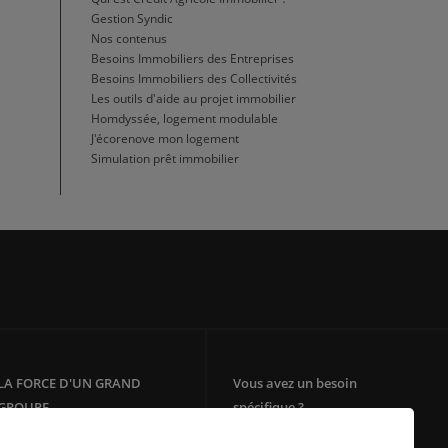
Gestion Syndic
Nos contenus
Besoins Immobiliers des Entreprises
Besoins Immobiliers des Collectivités
Les outils d'aide au projet immobilier
Homdyssée, logement modulable
J'écorenove mon logement
Simulation prêt immobilier
LA FORCE D'UN GRAND
Vous avez un besoin
GROUPE
spécifique ?
Votre agence immobilière
Filiale du groupe Crédit Agricole,