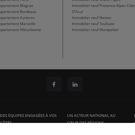
Appartement Blagnac
Immobilier neuf Provence-Alpes-Côte
Appartement Bordeaux
D'Azur
ppartement Asnieres
Immobilier neuf Nantes
ppartement Marseille
Immobilier neuf Toulouse
ppartement Villeurbanne
Immobilier neuf Montpellier
DES ÉQUIPES ENGAGÉES À VOS
UN ACTEUR NATIONAL AU
CÔTÉS
CŒUR DES RÉGIONS
Plus qu'un promoteur, Crédit
Une offre de logements à la
vente