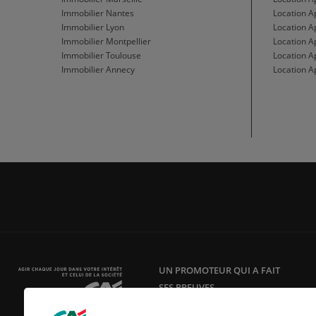
Immobilier Nantes
Location 
Immobilier Lyon
Location 
Immobilier Montpellier
Location A
Immobilier Toulouse
Location A
Immobilier Annecy
Location A
UN PROMOTEUR QUI A FAIT
SES PREUVES
Acteur responsable et innovant en