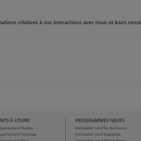
ations relatives à vos interactions avec nous et leurs con
NTS À LOUER
PROGRAMMES NEUFS
Appartement Nantes
Immobilier neuf Île-de-France
Appartement Toulouse
Immobilier neuf Aquitaine
ppartement Paris
Immobilier neuf Rhône-Alpes