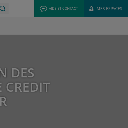
MES ESPACES
AIDE ET CONTACT
N DES
 CREDIT
R