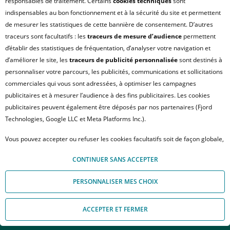
responsables de traitement. Certains
cookies techniques
sont
indispensables au bon fonctionnement et à la sécurité du site et permettent
de mesurer les statistiques de cette bannière de consentement. D’autres
traceurs sont facultatifs : les
traceurs de mesure d’audience
permettent
d’établir des statistiques de fréquentation, d’analyser votre navigation et
d’améliorer le site, les
traceurs de publicité personnalisée
sont destinés à
personnaliser votre parcours, les publicités, communications et sollicitations
commerciales qui vous sont adressées, à optimiser les campagnes
publicitaires et à mesurer l’audience à des fins publicitaires. Les cookies
publicitaires peuvent également être déposés par nos partenaires (Fjord
Technologies, Google LLC et Meta Platforms Inc.).
Vous pouvez accepter ou refuser les cookies facultatifs soit de façon globale,
soit personnaliser votre choix par type de cookies. À défaut, vous ne pourrez
CONTINUER SANS ACCEPTER
pas poursuivre votre navigation sur notre site. Votre choix peut être modifié
à tout moment, en cliquant sur le lien « Module de Gestion des cookies", en
PERSONNALISER MES CHOIX
bas de page.
Pour en savoir plus sur les responsables de traitement et les finalités, cliquez
ACCEPTER ET FERMER
DÉCOUVREZ NOS DERNIÈRES
sur "Personnaliser mes choix".
Appelez-nous
Nous contacter